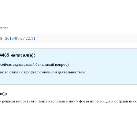
иться
8
2019-01-27 22:11
4465 написал(а):
 сейчас задам самый банальный вопрос)
как то связан с профессиональной деятельностью?
ю)))
 решила выбрать его. Как то всплыла в мозгу фраза из песни, да и остряки вся