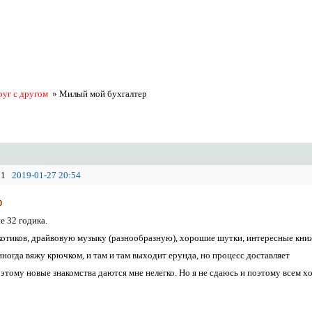
руг с другом
»
Милый мой бухгалтер
1
2019-01-27 20:54
е 32 годика.
котиков, драйвовую музыку (разнообразную), хорошие шутки, интересные кни
иногда вяжу крючком, и там и там выходит ерунда, но процесс доставляет
оэтому новые знакомства даются мне нелегко. Но я не сдаюсь и поэтому всем 