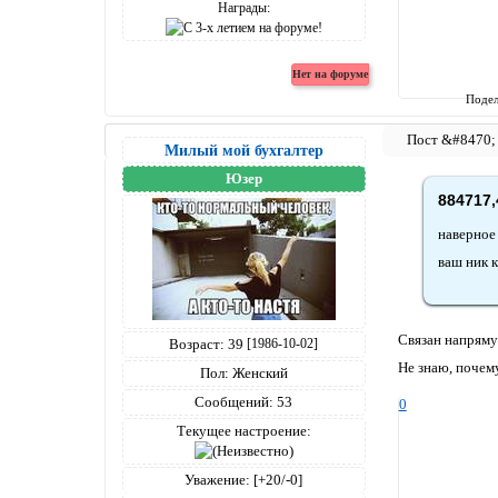
Награды:
Подел
Милый мой бухгалтер
Юзер
884717,
наверное
ваш ник 
Связан напряму
Возраст:
39
[1986-10-02]
Не знаю, почему
Пол:
Женский
Сообщений:
53
0
Текущее настроение:
Уважение:
[+20/-0]