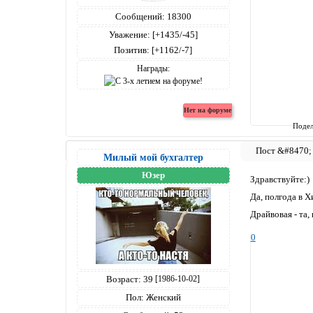
Сообщений:
18300
Уважение:
[+1435/-45]
Позитив:
[+1162/-7]
Награды:
Подел
Милый мой бухгалтер
Юзер
Здравствуйте:)
Да, полгода в Х
Драйвовая - та,
0
Возраст:
39
[1986-10-02]
Пол:
Женский