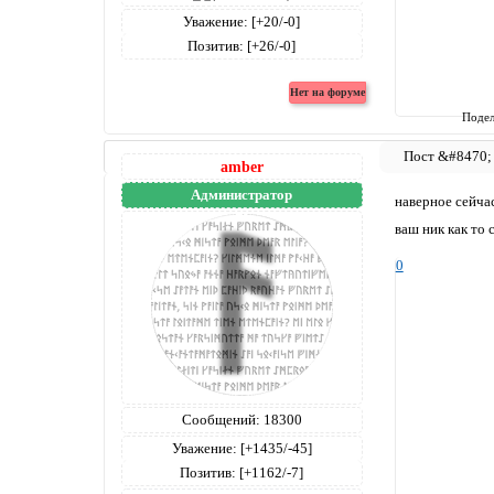
Уважение:
[+20/-0]
Позитив:
[+26/-0]
Подел
amber
Администратор
наверное сейча
ваш ник как то
0
Сообщений:
18300
Уважение:
[+1435/-45]
Позитив:
[+1162/-7]