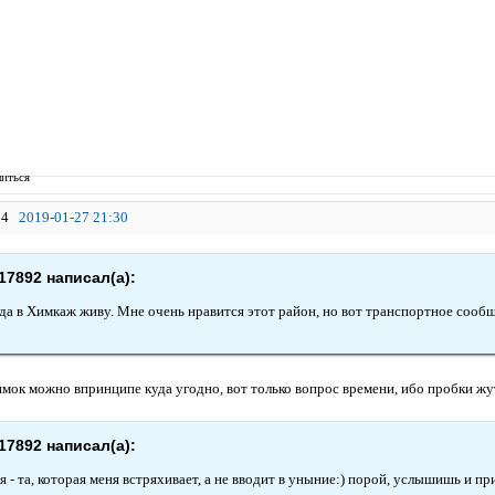
иться
4
2019-01-27 21:30
17892 написал(а):
да в Химкаж живу. Мне очень нравится этот район, но вот транспортное сообще
имок можно впринципе куда угодно, вот только вопрос времени, ибо пробки жу
17892 написал(а):
 - та, которая меня встряхивает, а не вводит в уныние:) порой, услышишь и п