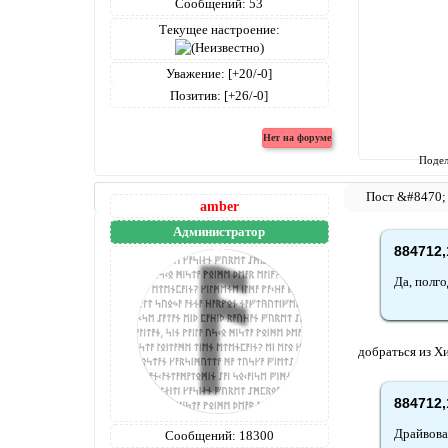
Сообщений:
53
Текущее настроение:
Уважение:
[+20/-0]
Позитив:
[+26/-0]
Подел
amber
Администратор
884712,
Да, полго
добраться из Х
884712,
Драйвовая
Сообщений:
18300