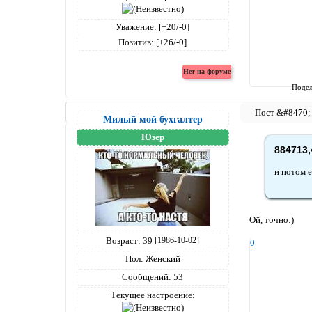
Уважение:
[+20/-0]
Позитив:
[+26/-0]
Подел
Милый мой бухгалтер
Юзер
884713,
и потом е
Ой, точно:)
Возраст:
39
[1986-10-02]
0
Пол:
Женский
Сообщений:
53
Текущее настроение: