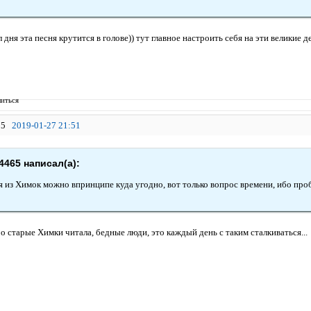
 дня эта песня крутится в голове)) тут главное настроить себя на эти великие д
иться
5
2019-01-27 21:51
4465 написал(а):
я из Химок можно впринципе куда угодно, вот только вопрос времени, ибо про
ро старые Химки читала, бедные люди, это каждый день с таким сталкиваться...