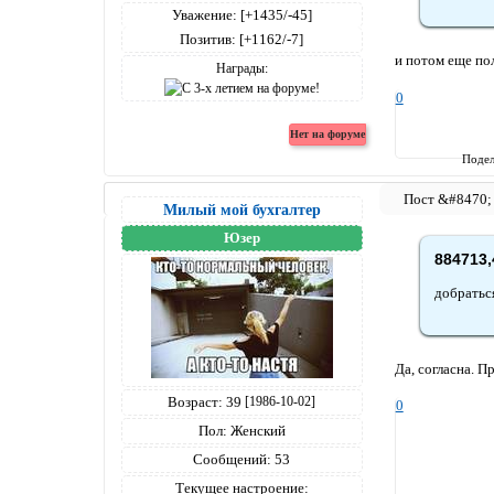
Уважение:
[+1435/-45]
Позитив:
[+1162/-7]
и потом еще пол
Награды:
0
Подел
Милый мой бухгалтер
Юзер
884713,
добратьс
Да, согласна. П
Возраст:
39
[1986-10-02]
0
Пол:
Женский
Сообщений:
53
Текущее настроение: