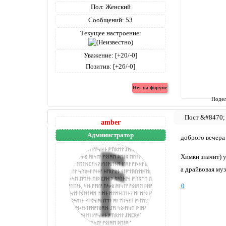
Пол:
Женский
Сообщений:
53
Текущее настроение:
Уважение:
[+20/-0]
Позитив:
[+26/-0]
Подел
amber
Администратор
доброго вечера
Химки значит) 
а драйвовая муз
0