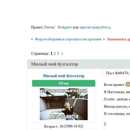
Привет, Гость!
Войдите
или
зарегистрируйтесь
.
»
Форум общения и хорошего настроения
»
Знакомимся д
Страница:
1
2
3
»
Милый мой бухгалтер
Милый мой бухгалтер
Юзер
Всем привет
Я Настенька, мн
О себе: люблю 
Иногда рисую, 
Я стесняшка, п
0
Возраст:
39
[1986-10-02]