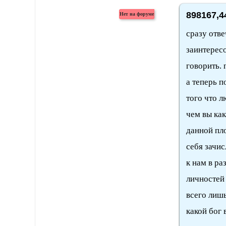
898167,4
сразу отве
заинтересо
говорить. 
а теперь п
того что л
чем вы как
данной пло
себя зачис
к нам в р
личностей
всего лишь
какой бог