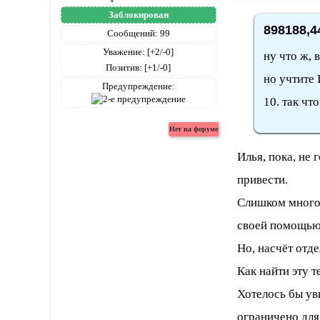
Заблокирован
898188,4
Сообщений:
99
Уважение:
[+2/-0]
ну что ж,
Позитив:
[+1/-0]
но учтите 
Предупреждение:
10. так чт
Илья, пока, не 
привести.
Слишком много 
своей помощью
Но, насчёт отд
Как найти эту 
Хотелось бы уви
ограничено для 