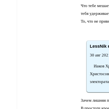
Что тебе мешае
тебя удерживае
То, что не прив
LessNik 
30 авг 202
Иаков Хрис
Христосов
электората
Зачем лишняя п
В простоте кро