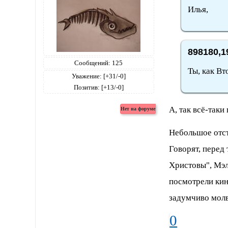
Илья,
898180,1
Сообщений:
125
Ты, как В
Уважение:
[+31/-0]
Позитив:
[+13/-0]
А, так всё-таки
Небольшое отст
Говорят, перед
Христовы", Мэл
посмотрели кин
задумчиво молви
0