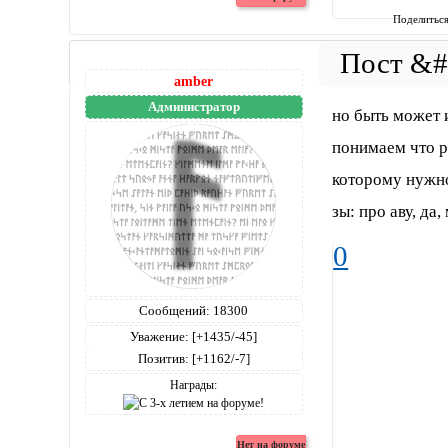
Поделитьс
amber
Администратор
но быть может 
понимаем что р
которому нужно
зы: про аву, да,
0
Сообщений:
18300
Уважение:
[+1435/-45]
Позитив:
[+1162/-7]
Награды: