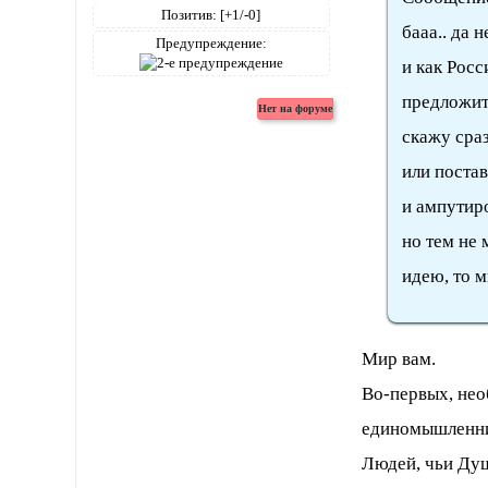
Позитив:
[+1/-0]
бааа.. да 
Предупреждение:
и как Росс
предложит
скажу сраз
или постав
и ампутир
но тем не 
идею, то 
Мир вам.
Во-первых, нео
единомышленни
Людей, чьи Душ