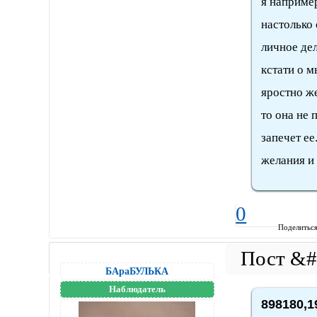
я например
настолько 
личное де
кстати о 
яростно ж
то она не 
запечет ее
желания и 
0
Поделитьс
БАраБУЛЬКА
Наблюдатель
898180,1