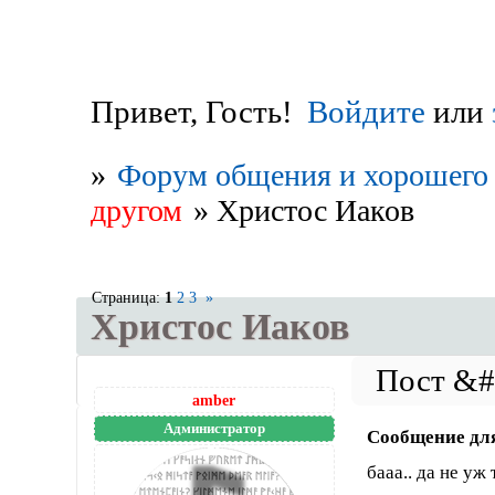
Привет, Гость!
Войдите
или
»
Форум общения и хорошего 
другом
»
Христос Иаков
Страница:
1
2
3
»
Христос Иаков
amber
Администратор
Сообщение дл
бааа.. да не уж