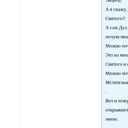
Творец!
А я скажу,
Святого!!
А сам Дух
почувство
Можно поч
Это из мно
Святого и 
Можно почу
Мстительно
.
Вот и хожу
открывают.
имею.