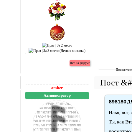
Поделитьс
amber
Администратор
898180,1
Илья, вот,
Ты, как Вт
посмотрю, 