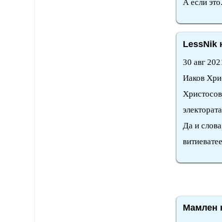
А если это
LessNik 
30 авг 202
Иаков Хрис
Христосов
электората
Да и слов
витиеватее
Мамлен н