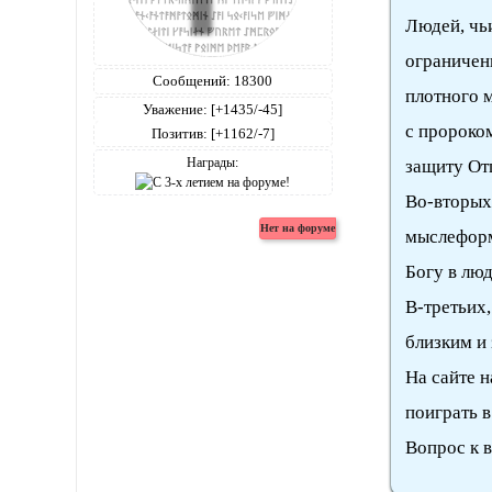
Людей, чь
ограничен
Сообщений:
18300
плотного 
Уважение:
[+1435/-45]
с пророком
Позитив:
[+1162/-7]
Награды:
защиту От
Во-вторых
мыслеформ
Богу в люд
В-третьих,
близким и 
На сайте н
поиграть 
Вопрос к в