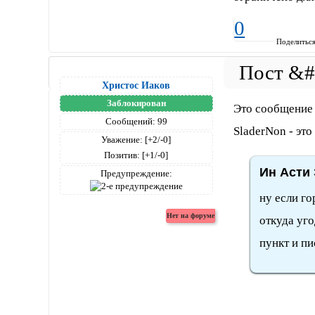
0
Поделитьс
Христос Иаков
Заблокирован
Это сообщение 
Сообщений:
99
SladerNon - эт
Уважение:
[+2/-0]
Позитив:
[+1/-0]
Ин Асти 
Предупреждение:
ну если го
откуда уго
пункт и п