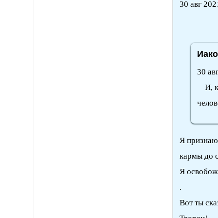
30 авг 202
Иако
30 ав
И, ка
челов
Я признаю 
кармы до 
Я освобож
.
Вот ты ска