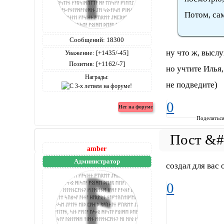
Потом, сам
Сообщений:
18300
ну что ж, высл
Уважение:
[+1435/-45]
Позитив:
[+1162/-7]
но учтите Илья,
Награды:
не подведите)
0
Поделитьс
amber
Администратор
создал для вас 
0