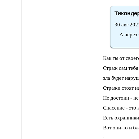
Тикондер
30 авг 202
А через за
Как ты от свое
Страж сам тебя 
зла будет наруше
Стражи стоят н
Не достоин - не
Спасение - это 
Есть охранники
Вот они-то и б