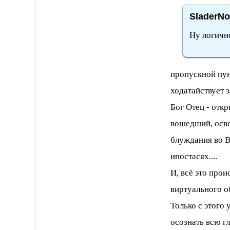
SladerNo
Ну логично
пропускной пун
ходатайствует 
Бог Отец - откр
вошедший, осво
блуждания во В
ипостасях....
И, всё это прои
виртуального о
Только с этого 
осознать всю г