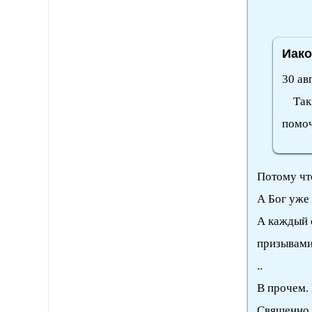
Иако
30 ав
Так, 
помоч
Потому чт
А Бог уже 
А каждый 
призывами
..
В прочем. 
Священно 