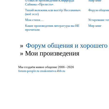
О смысле произведения Клиффорда
Мир книг
Саймака «Прелесть»
Тихий валежник или вахтёр Несознаныч
Форум общени
(моё эссе)
Мои стихи.....
Устаревшие т
Какие произведения литературы вы НЕ
Мир книг
прочитали
»
Форум общения и хорошего 
»
Мои произведения
Мы создаём живое общение 2006 - 2026
forum-people.ru
znakomstva.4bb.ru