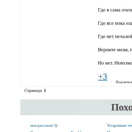
Где я сама очен
Где все пока е
Где нет печалей
Верните меня, 
Но нет. Невозм
+3
Поделитьс
Страница:
1
Пох
мои рассказы=))
Устаревшие т