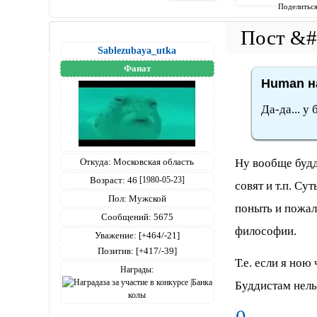
Поделитьс
Sablezubaya_utka
Фанат
Human на
Да-да... у 
Откуда:
Московская область
Ну вообще будд
Возраст:
46
[1980-05-23]
совят и т.п. Сут
Пол:
Мужской
поныть и пожало
Сообщений:
5675
философии.
Уважение:
[+464/-21]
Позитив:
[+417/-39]
Т.е. если я ною
Награды:
Буддистам нель