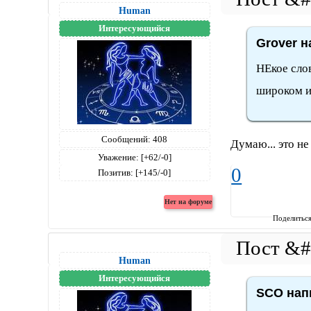
Human
Интересующийся
Grover н
НЕкое сло
широком и
Сообщений:
408
Думаю... это не
Уважение:
[+62/-0]
0
Позитив:
[+145/-0]
Поделитьс
Human
Интересующийся
SCO напи