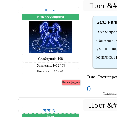
Human
Интересующийся
SCO напи
В чем про
общении, в
умении вид
конечно. Н
Сообщений:
408
Уважение:
[+62/-0]
Позитив:
[+145/-0]
О да. Этот пер
0
Поделитьс
чучундра
Фанат