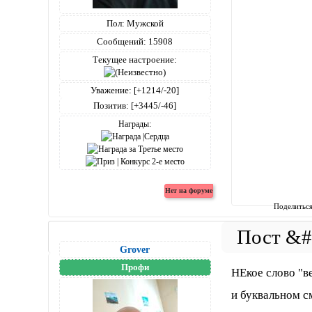
Пол:
Мужской
Сообщений:
15908
Текущее настроение:
Уважение:
[+1214/-20]
Позитив:
[+3445/-46]
Награды:
Поделитьс
Grover
Профи
НЕкое слово "в
и буквальном с