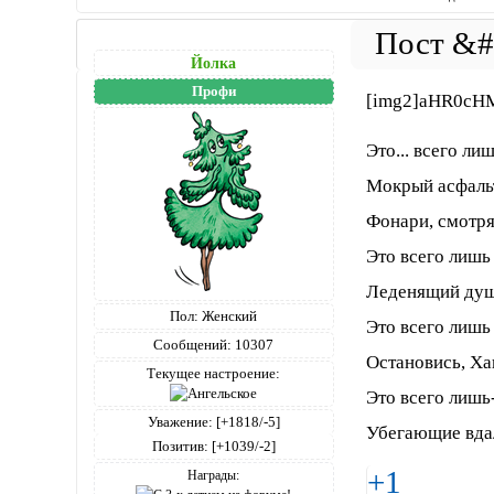
Йолка
Профи
[img2]aHR0c
Это... всего лиш
Мокрый асфальт
Фонари, смотр
Это всего лишь 
Леденящий душу
Пол:
Женский
Это всего лишь 
Сообщений:
10307
Остановись, Ха
Текущее настроение:
Это всего лишь-
Уважение:
[+1818/-5]
Убегающие вдал
Позитив:
[+1039/-2]
+1
Награды: