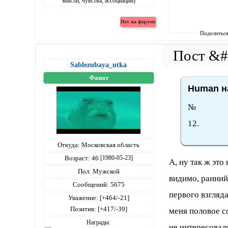
Поделитьс
Sablezubaya_utka
Фанат
Human на
№
12.
Откуда:
Московская область
Возраст:
46
[1980-05-23]
А, ну так ж эт
Пол:
Мужской
видимо, ранний
Сообщений:
5675
первого взгляда
Уважение:
[+464/-21]
Позитив:
[+417/-39]
меня половое с
Награды:
не интересовалс