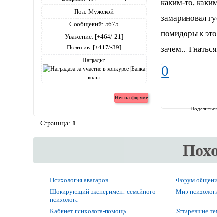
каким-то, каки
Пол:
Мужской
замариновал гу
Сообщений:
5675
помидоры к этом
Уважение:
[+464/-21]
Позитив:
[+417/-39]
зачем... Гнать
Награды:
0
Поделитьс
Страница:
1
Пох
Психология аватаров
Форум общени
Шокирующий эксперимент семейного
Мир психолог
психолога
Кабинет психолога-помощь
Устаревшие т