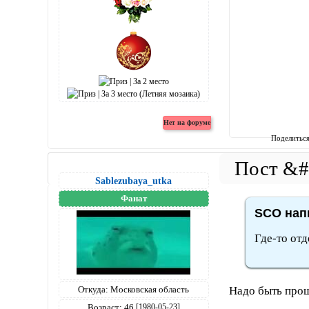
Поделитьс
Sablezubaya_utka
Фанат
SCO напи
Где-то отд
Откуда:
Московская область
Надо быть прощ
Возраст:
46
[1980-05-23]