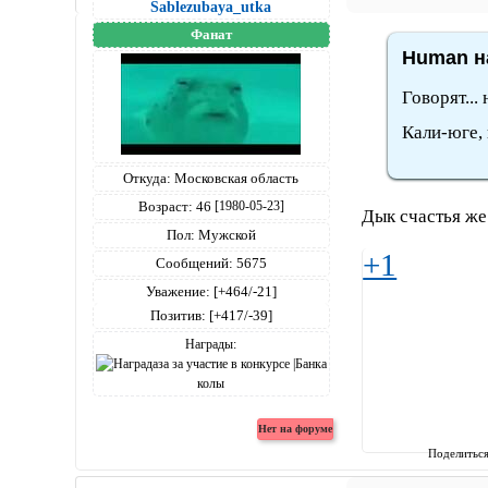
Sablezubaya_utka
Фанат
Human на
Говорят...
Кали-юге,
Откуда:
Московская область
Возраст:
46
[1980-05-23]
Дык счастья же 
Пол:
Мужской
+1
Сообщений:
5675
Уважение:
[+464/-21]
Позитив:
[+417/-39]
Награды:
Поделитьс