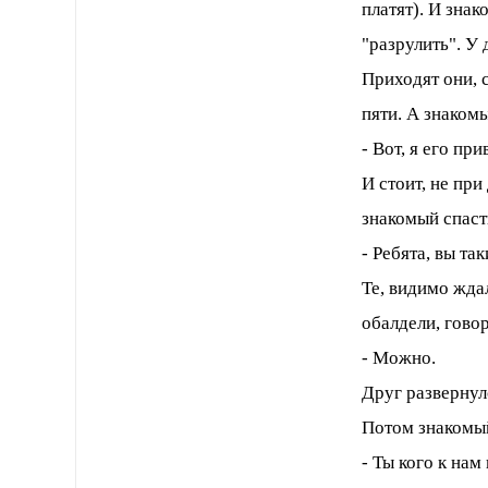
платят). И зна
"разрулить". У 
Приходят они, с
пяти. А знакомы
- Вот, я его пр
И стоит, не при
знакомый спаст
- Ребята, вы та
Те, видимо жда
обалдели, говор
- Можно.
Друг развернул
Потом знакомый
- Ты кого к нам