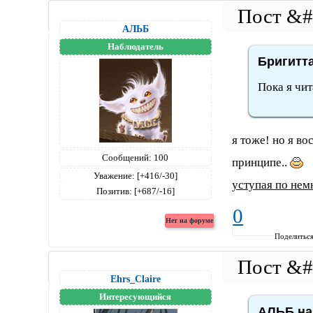
АЛЬБ
Наблюдатель
Бригитта
Пока я чит
я тоже! но я в
Сообщений:
100
принципе..
Уважение:
[+416/-30]
уступая по нем
Позитив:
[+687/-16]
0
Поделитьс
Ehrs_Claire
Интересующийся
АЛЬБ на