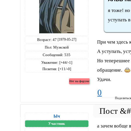
я тоже! но
уступать в
Возраст:
47
[1979-05-27]
При чем здесь 
Пол:
Мужской
А уступать, уст
Сообщений:
535
Но теперешнее 
Уважение:
[+44/-1]
Позитив:
[+11/-0]
обращение.
Удачи.
0
Поделитьс
Ыч
Участник
а зачем вобще в