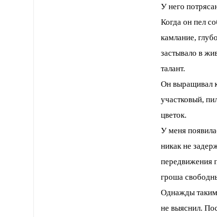
У него потряса
Когда он пел с
камлание, глуб
застывало в жи
талант.
Он выращивал к
участковый, пил
цветок.
У меня появила
никак не задер
передвижения по
гроша свободны
Однажды таким 
не выяснил. По