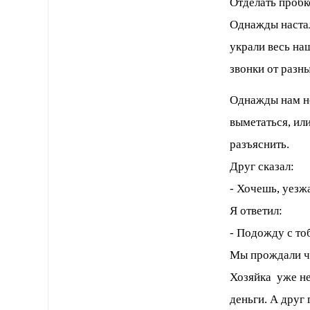
Отделать пробко
Однажды настал
украли весь на
звонки от разн
Однажды нам не
выметаться, ил
разъяснить.
Друг сказал:
- Хочешь, уезж
Я ответил:
- Подожду с то
Мы прождали ча
Хозяйка уже не
деньги. А друг 