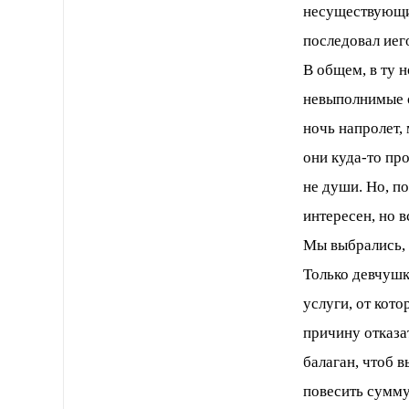
несуществующих
последовал иег
В общем, в ту н
невыполнимые 
ночь напролет, 
они куда-то пр
не души. Но, п
интересен, но 
Мы выбрались, 
Только девчушк
услуги, от кот
причину отказат
балаган, чтоб в
повесить сумму