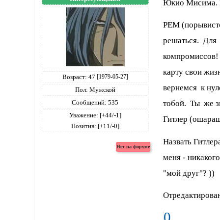
Юкио Мисима. 
РЕМ (порывист
решаться. Для
компромиссов!
карту свои жиз
Возраст:
47
[1979-05-27]
вернемся к нул
Пол:
Мужской
Сообщений:
535
тобой. Ты же з
Уважение:
[+44/-1]
Гитлер (ошараше
Позитив:
[+11/-0]
Назвать Гитлера
меня - никаког
"мой друг"? ))
Отредактирован
0