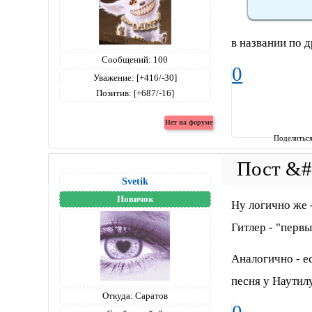
в названии по д
Сообщений:
100
0
Уважение:
[+416/-30]
Позитив:
[+687/-16]
Поделитьс
Svetik
Новичок
Ну логично же -
Гитлер - "первы
Аналогично - ес
песня у Наутил
Откуда:
Саратов