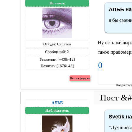
Новичок
АЛЬБ на
я бы смени
Ну есть же выр
Откуда:
Саратов
такое правомер
Сообщений:
2
Уважение:
[+438/-12]
0
Позитив:
[+676/-43]
Поделитьс
АЛЬБ
Наблюдатель
Svetik н
"Лучший д