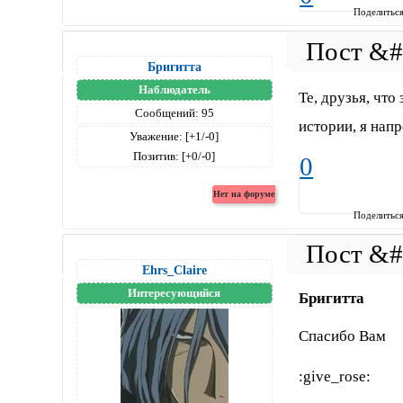
Поделитьс
Бригитта
Наблюдатель
Те, друзья, что
Сообщений:
95
истории, я напр
Уважение:
[+1/-0]
Позитив:
[+0/-0]
0
Поделитьс
Ehrs_Claire
Интересующийся
Бригитта
Спасибо Вам
:give_rose: