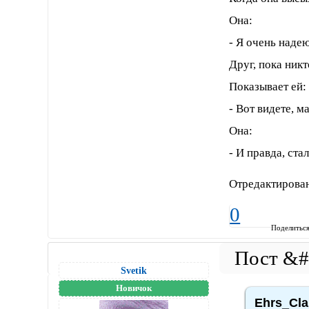
Она:
- Я очень наде
Друг, пока никт
Показывает ей:
- Вот видете, м
Она:
- И правда, ст
Отредактирован
0
Поделитьс
Svetik
Новичок
Ehrs_Cla