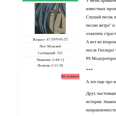
У меня привычк
известных произ
Слушай песнь п
песню ветра" и
охватить страст
Возраст:
47
[1979-05-27]
А вот во второ
Пол:
Мужской
после Гитлера! 
Сообщений:
535
PS Модераторам
Уважение:
[+44/-1]
Позитив:
[+11/-0]
***
А это еще про в
Друг, настоящи
история. Знако
направленности