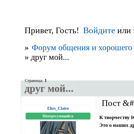
Привет, Гость!
Войдите
или
»
Форум общения и хорошего 
»
друг мой...
Страница:
1
друг мой...
Ehrs_Claire
Интересующийся
К творчеству 
Это о наших др