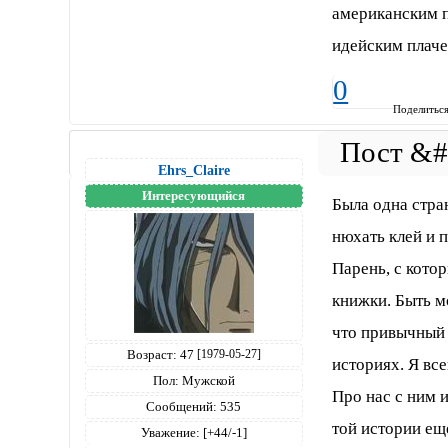
американским п
идейским плаче
0
Поделитьс
Ehrs_Claire
Интересующийся
Была одна стран
нюхать клей и 
Парень, с кото
книжки. Быть м
что привычный 
Возраст:
47
[1979-05-27]
историях. Я все
Пол:
Мужской
Про нас с ним 
Сообщений:
535
той истории ещ
Уважение:
[+44/-1]