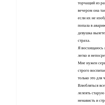
торчащий из ра
вечером она та
если их не изоб
попала в авари
девушка вылете
страха.
Я восхищаюсь л
легко и непоср
Мне нужен серь
строго воспитан
только это для 
Влюбляться все
лелеять старую 
ненависть и ст