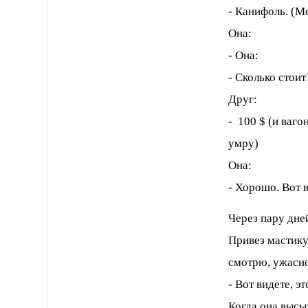
- Канифоль. (Мо
Она:
- Она:
- Сколько стоит
Друг:
- 100 $ (и ваго
умру)
Она:
- Хорошо. Вот 
Через пару дней
Привез мастику
смотрю, ужасно 
- Вот видете, э
Когда она высы