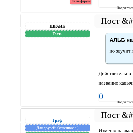
Поделитьс
ШРАЙК
Гость
АЛЬБ на
но звучит 
Действительно 
название кавычк
0
Поделитьс
Граф
Для друзей:
Отменное :-)
Изменю назваани