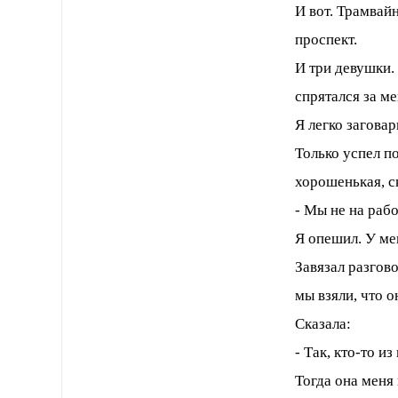
И вот. Трамвай
проспект.
И три девушки.
спрятался за ме
Я легко загова
Только успел п
хорошенькая, с
- Мы не на рабо
Я опешил. У ме
Завязал разгов
мы взяли, что 
Сказала:
- Так, кто-то и
Тогда она меня 