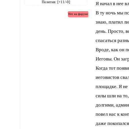
Позитив:
[+11/-0]
Я начал в нее в
В ту ночь мы п
знаю, платил ли
день. Просто, 
спасаться разн
Вроде, как он п
Иеговы. Он заг
Когда тот появ
иеговистов сва
площадке. Я не 
силы шли на то
долгими, админи
повел нас к ко
даже покопался