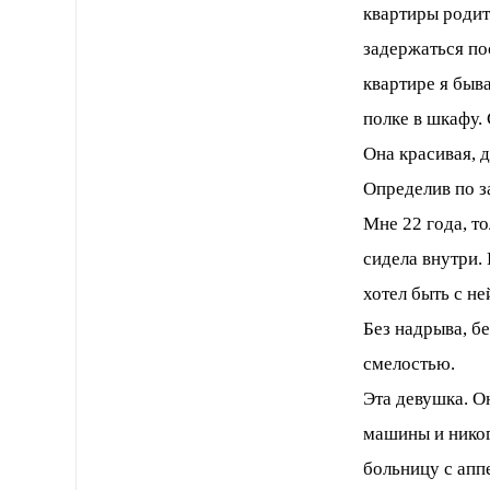
квартиры родит
задержаться пос
квартире я быв
полке в шкафу.
Она красивая, 
Определив по з
Мне 22 года, т
сидела внутри. 
хотел быть с не
Без надрыва, б
смелостью.
Эта девушка. О
машины и никог
больницу с апп