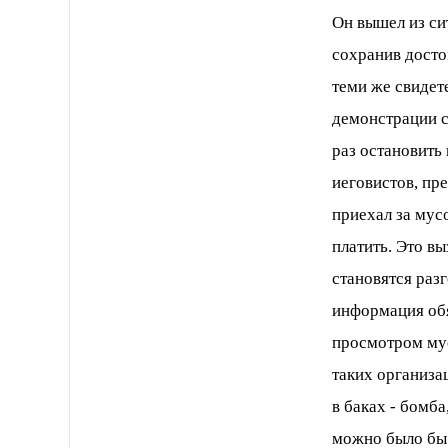
Он вышел из си
сохранив достои
теми же свидет
демонстрации 
раз остановить
иеговистов, пре
приехал за мус
платить. Это в
становятся раз
информация обя
просмотром мус
таких организа
в баках - бомб
можно было бы