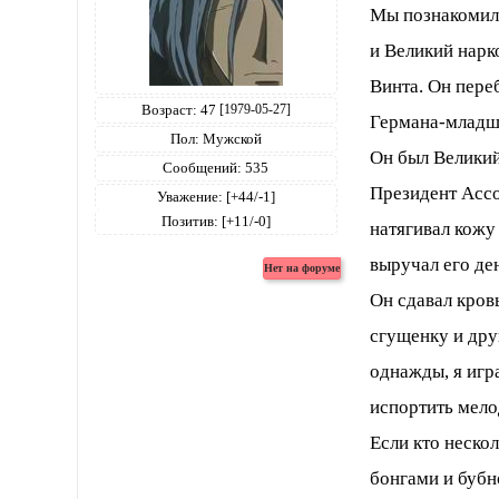
Мы познакомили
и Великий нарк
Винта. Он переб
Возраст:
47
[1979-05-27]
Германа-младше
Пол:
Мужской
Он был Велики
Сообщений:
535
Президент Асс
Уважение:
[+44/-1]
Позитив:
[+11/-0]
натягивал кожу
выручал его де
Он сдавал кров
сгущенку и дру
однажды, я игр
испортить мел
Если кто неско
бонгами и бубн