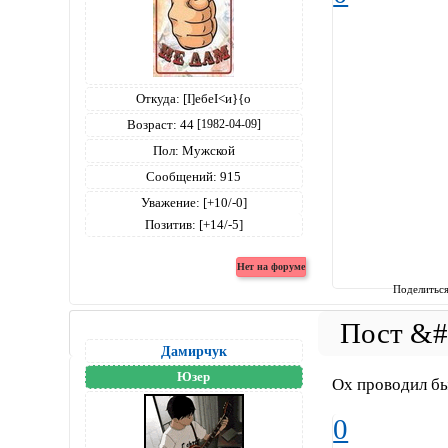
Откуда:
[I]ебеI<и}{о
Возраст:
44
[1982-04-09]
Пол:
Мужской
Сообщений:
915
Уважение:
[+10/-0]
Позитив:
[+14/-5]
Поделитьс
Дамирчук
Юзер
Ох проводил бы
0