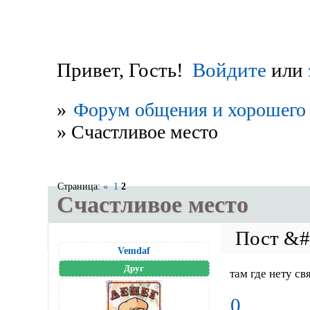
Привет, Гость!
Войдите
или
»
Форум общения и хорошего 
»
Счастливое место
Страница:
«
1
2
Счастливое место
Vemdaf
Друг
там где нету свя
0