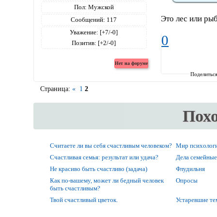
Пол:
Мужской
Это лес или ры
Сообщений:
117
Уважение:
[+7/-0]
0
Позитив:
[+2/-0]
Поделитьс
Страница:
«
1
2
Пох
Считаете ли вы себя счастливым человеком?
Мир психолог
Счастливая семья: результат или удача?
Дела семейные
Не красиво быть счастливо (задача)
Флудильня
Как по-вашему, может ли бедный человек
Опросы
быть счастливым?
Твой счастливый цветок.
Устаревшие т