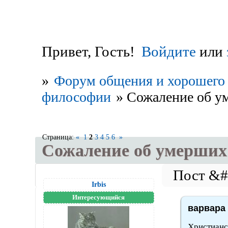
Привет, Гость!
Войдите
или
»
Форум общения и хорошего 
философии
»
Сожаление об у
Страница:
«
1
2
3
4
5
6
»
Сожаление об умерших
Irbis
Интересующийся
варвара 
Христианст