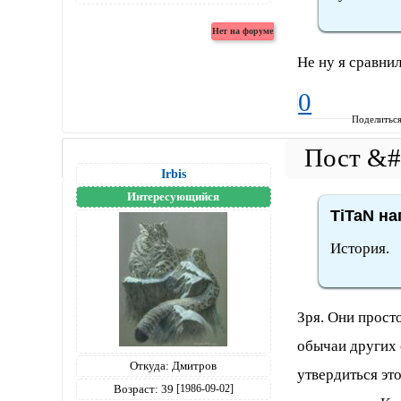
Не ну я сравнил
0
Поделитьс
Irbis
Интересующийся
TiTaN на
История.
Зря. Они прост
обычаи других 
Откуда:
Дмитров
утвердиться эт
Возраст:
39
[1986-09-02]