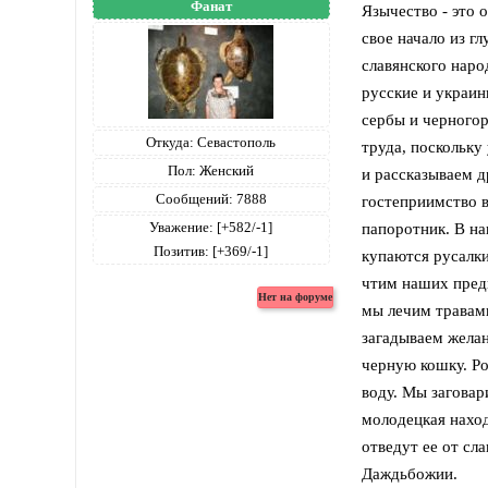
Фанат
Язычество - это 
свое начало из гл
славянского наро
русские и украин
сербы и черногор
Откуда:
Севастополь
труда, поскольку
Пол:
Женский
и рассказываем др
Сообщений:
7888
гостеприимство 
Уважение:
[+582/-1]
папоротник. В на
Позитив:
[+369/-1]
купаются русалки
чтим наших предк
мы лечим травами
загадываем желан
черную кошку. Ро
воду. Мы заговар
молодецкая наход
отведут ее от сла
Даждьбожии.