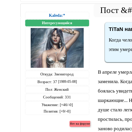
Kaleda:*
Интересующийся
TiTaN на
Когда чело
этим умер
В апреле умерл
Откуда:
Звенигород
заменила. Когда
Возраст:
37
[1989-05-08]
Пол:
Женский
боялась увидеть
Сообщений:
331
шаркающие... Н
Уважение:
[+46/-0]
душе стало легк
Позитив:
[+9/-0]
простилась, пр
заново родилась