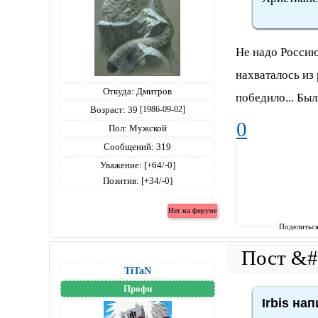
Не надо Россию
нахваталось из 
Откуда:
Дмитров
победило... Бы
Возраст:
39
[1986-09-02]
0
Пол:
Мужской
Сообщений:
319
Уважение:
[+64/-0]
Позитив:
[+34/-0]
Поделитьс
TiTaN
Профи
Irbis нап