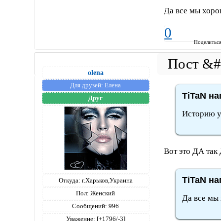
Да все мы хор
0
Поделитьс
olena
Для друзей:
Елена
TiTaN на
Друг
Историю у
Вот это ДА так 
TiTaN на
Откуда:
г.Харьков,Украина
Пол:
Женский
Да все мы
Сообщений:
996
Уважение:
[+1796/-3]