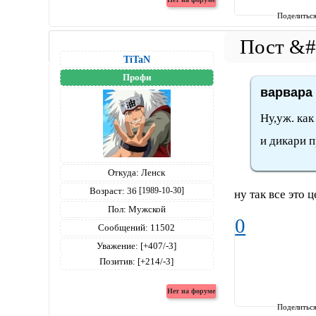
Поделитьс
TiTaN
Профи
варвара 
Ну,уж. как
и дикари 
Откуда:
Ленск
Возраст:
36
[1989-10-30]
ну так все это 
Пол:
Мужской
0
Сообщений:
11502
Уважение:
[+407/-3]
Позитив:
[+214/-3]
Поделитьс