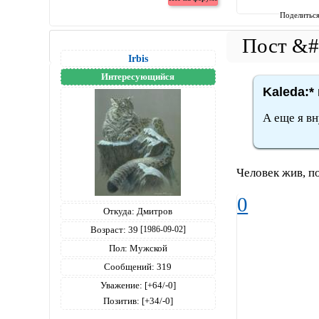
Поделитьс
Irbis
Интересующийся
Kaleda:*
А еще я вн
Человек жив, п
0
Откуда:
Дмитров
Возраст:
39
[1986-09-02]
Пол:
Мужской
Сообщений:
319
Уважение:
[+64/-0]
Позитив:
[+34/-0]