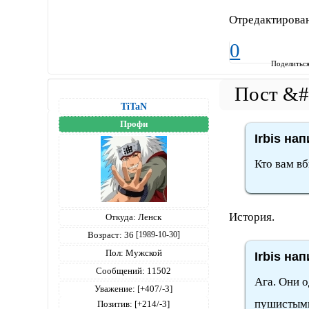
Отредактирован
0
Поделитьс
TiTaN
Профи
Irbis нап
Кто вам вб
История.
Откуда:
Ленск
Возраст:
36
[1989-10-30]
Пол:
Мужской
Irbis нап
Сообщений:
11502
Ага. Они о
Уважение:
[+407/-3]
пушистым
Позитив:
[+214/-3]