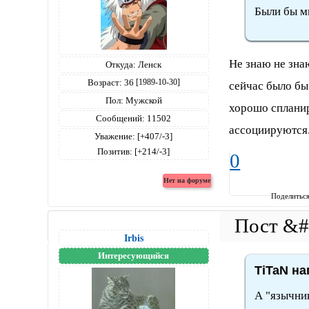
Были бы м
Не знаю не зна
Откуда:
Ленск
Возраст:
36
[1989-10-30]
сейчас было бы
Пол:
Мужской
хорошо спланир
Сообщений:
11502
ассоциируются
Уважение:
[+407/-3]
Позитив:
[+214/-3]
0
Поделитьс
Irbis
Интересующийся
TiTaN на
А "язычник