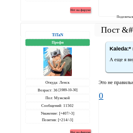
Поделитьс
TiTaN
Профи
Kaleda:*
А еще я вн
Это не правиль
Откуда:
Ленск
Возраст:
36
[1989-10-30]
0
Пол:
Мужской
Сообщений:
11502
Уважение:
[+407/-3]
Позитив:
[+214/-3]