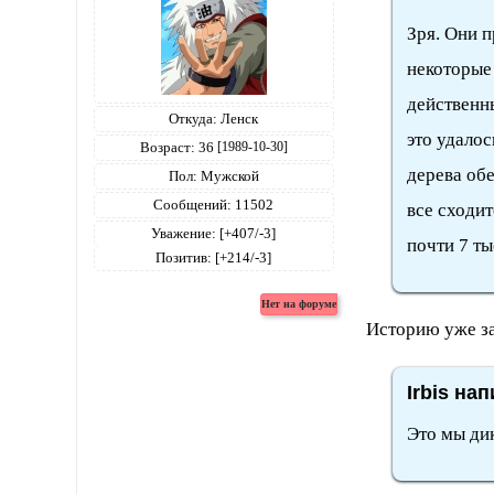
Зря. Они 
некоторые
действенн
Откуда:
Ленск
это удалос
Возраст:
36
[1989-10-30]
дерева обе
Пол:
Мужской
Сообщений:
11502
все сходит
Уважение:
[+407/-3]
почти 7 ты
Позитив:
[+214/-3]
Историю уже за
Irbis нап
Это мы дик