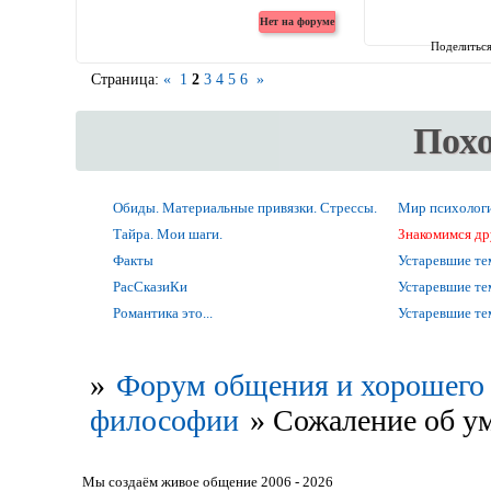
Поделитьс
Страница:
«
1
2
3
4
5
6
»
Пох
Обиды. Материальные привязки. Стрессы.
Мир психолог
Тайра. Мои шаги.
Знакомимся др
Факты
Устаревшие т
РасСказиКи
Устаревшие т
Романтика это...
Устаревшие т
»
Форум общения и хорошего 
философии
»
Сожаление об у
Мы создаём живое общение 2006 - 2026