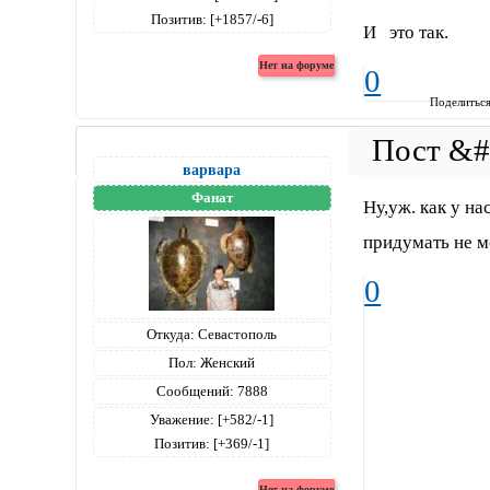
Позитив:
[+1857/-6]
И это так.
0
Поделитьс
варвара
Фанат
Ну,уж. как у на
придумать не м
0
Откуда:
Севастополь
Пол:
Женский
Сообщений:
7888
Уважение:
[+582/-1]
Позитив:
[+369/-1]