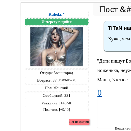
Kaleda:*
Интересующийся
TiTaN на
Хуже, чем 
"Дети пишут Бо
Боженька, неуж
Откуда:
Звенигород
Маша, 3 класс
Возраст:
37
[1989-05-08]
Пол:
Женский
0
Сообщений:
331
Уважение:
[+46/-0]
Позитив:
[+9/-0]
Поделитьс