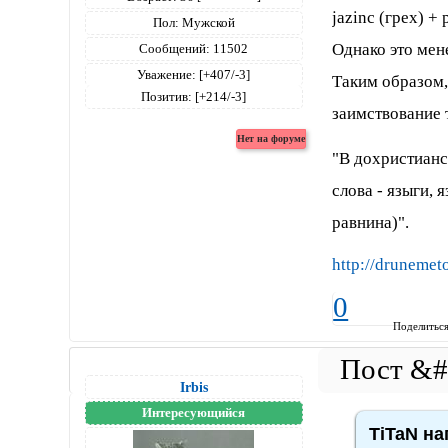
jazinc (грех) +
Пол:
Мужской
Однако это мен
Сообщений:
11502
Уважение:
[+407/-3]
Таким образом,
Позитив:
[+214/-3]
заимствование т
"В дохристиан
слова - языги, 
равнина)".
http://drunemet
0
Поделитьс
Irbis
Интересующийся
TiTaN на