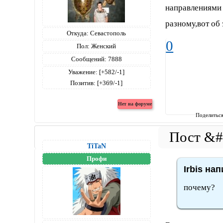
направлениями 
разному,вот об 
Откуда:
Севастополь
0
Пол:
Женский
Сообщений:
7888
Уважение:
[+582/-1]
Позитив:
[+369/-1]
Поделитьс
TiTaN
Профи
Irbis нап
почему?