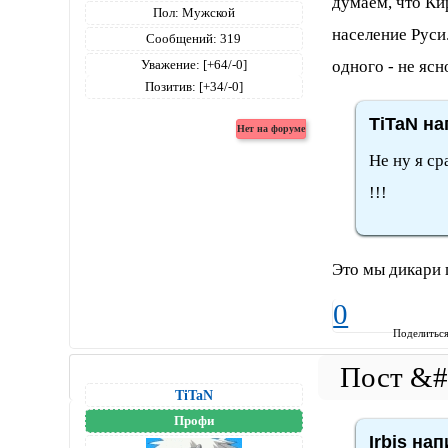
думаем, что Ки
Пол:
Мужской
население Руси
Сообщений:
319
одного - не ясн
Уважение:
[+64/-0]
Позитив:
[+34/-0]
TiTaN на
Не ну я ср
!!!
Это мы дикари 
0
Поделитьс
TiTaN
Профи
Irbis нап