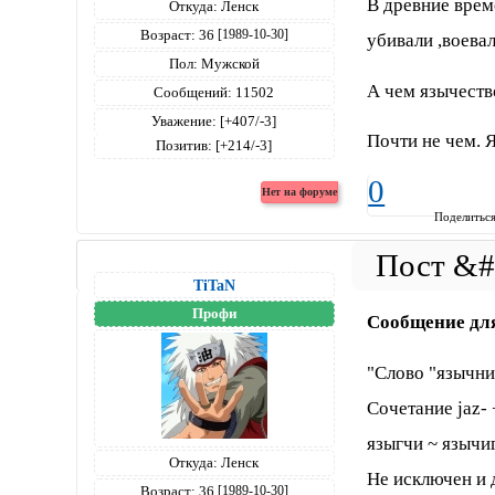
В древние врем
Откуда:
Ленск
Возраст:
36
[1989-10-30]
убивали ,воевали
Пол:
Мужской
А чем язычеств
Сообщений:
11502
Уважение:
[+407/-3]
Почти не чем. 
Позитив:
[+214/-3]
0
Поделитьс
TiTaN
Профи
Сообщение дл
"Слово "язычни
Сочетание jaz- 
языгчи ~ язычиг
Откуда:
Ленск
Не исключен и 
Возраст:
36
[1989-10-30]