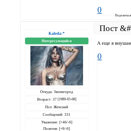
0
Поделитьс
Kaleda:*
Интересующийся
А еще я внушаю 
0
Откуда:
Звенигород
Возраст:
37
[1989-05-08]
Пол:
Женский
Сообщений:
331
Уважение:
[+46/-0]
Позитив:
[+9/-0]