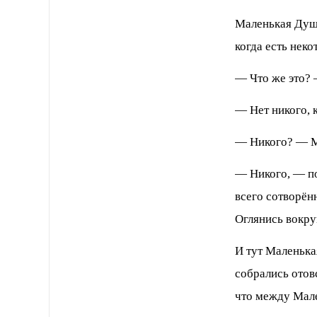
Маленькая Душа
когда есть нек
— Что же это?
— Нет никого, 
— Никого? — М
— Никого, — по
всего сотворён
Оглянись вокру
И тут Маленька
собрались отов
что между Мал