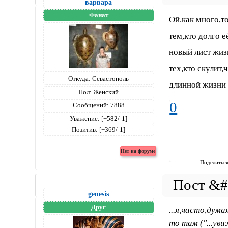
варвара
Фанат
Ой.как много,т
тем,кто долго 
новый лист жиз
тех,кто скулит
Откуда:
Севастополь
длинной жизни 
Пол:
Женский
0
Сообщений:
7888
Уважение:
[+582/-1]
Позитив:
[+369/-1]
Поделитьс
genesis
Друг
...я,часто,дум
то там ("...ув