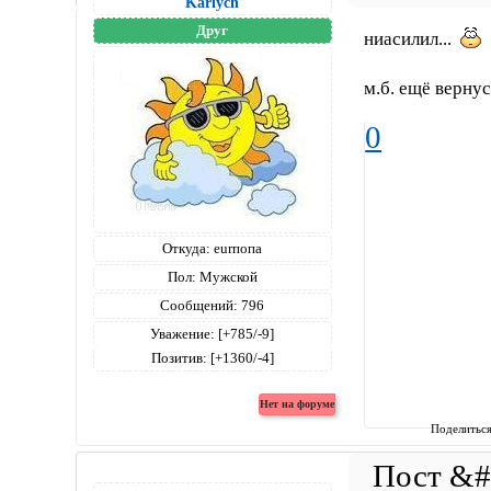
Karlych
Друг
ниасилил...
м.б. ещё верну
0
Откуда:
eurпопа
Пол:
Мужской
Сообщений:
796
Уважение:
[+785/-9]
Позитив:
[+1360/-4]
Поделитьс