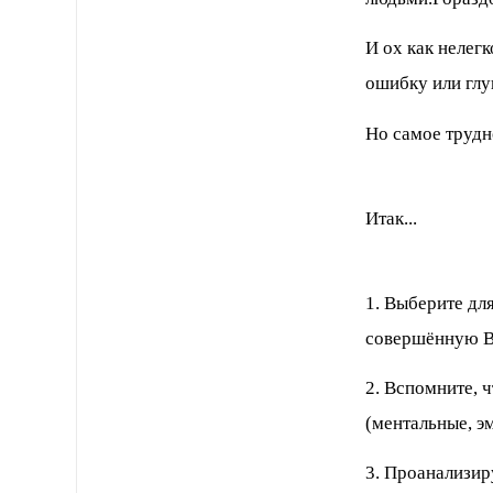
И ох как нелегк
ошибку или глу
Но самое трудн
Итак...
1. Выберите дл
совершённую В
2. Вспомните, 
(ментальные, э
3. Проанализир