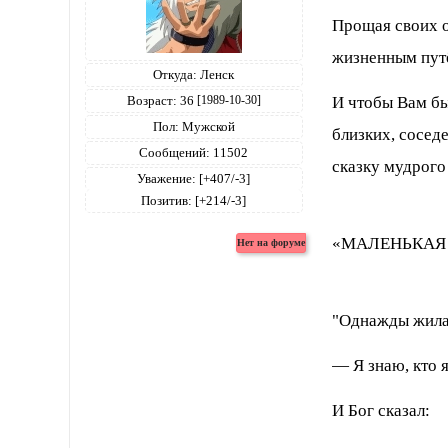
Прощая своих о
жизненным путё
Откуда:
Ленск
И чтобы Вам бы
Возраст:
36
[1989-10-30]
Пол:
Мужской
близких, соседе
Сообщений:
11502
сказку мудрог
Уважение:
[+407/-3]
Позитив:
[+214/-3]
«МАЛЕНЬКАЯ
"Однажды жила-
— Я знаю, кто я
И Бог сказал: