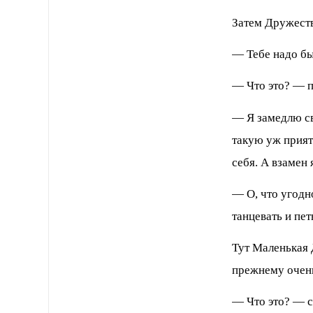
Затем Дружеств
— Тебе надо бы
— Что это? — 
— Я замедлю св
такую уж прият
себя. А взамен
— О, что угодн
танцевать и пе
Тут Маленькая 
прежнему очень
— Что это? — с