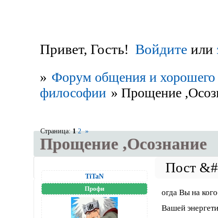
Привет, Гость!
Войдите
или
»
Форум общения и хорошего 
философии
»
Прощение ,Осоз
Страница:
1
2
»
Прощение ,Осознание
TiTaN
Профи
огда Вы на ког
Вашей энергети