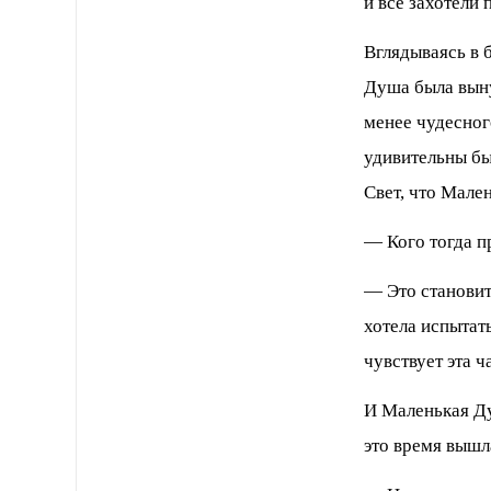
и все захотели 
Вглядываясь в 
Душа была выну
менее чудесног
удивительны бы
Свет, что Мале
— Кого тогда п
— Это станови
хотела испытать
чувствует эта ч
И Маленькая Ду
это время вышл