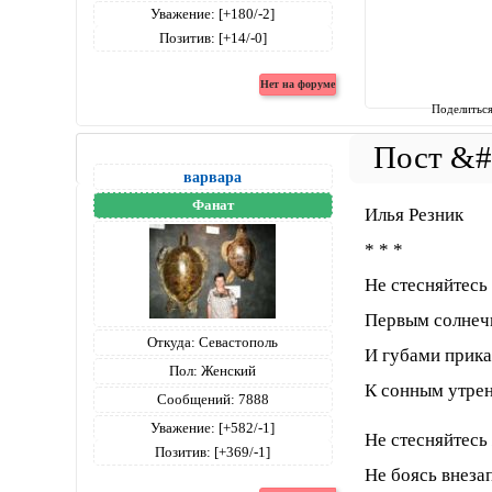
Уважение:
[+180/-2]
Позитив:
[+14/-0]
Поделитьс
варвара
Фанат
Илья Резник
* * *
Не стесняйтесь
Первым солнеч
Откуда:
Севастополь
И губами прика
Пол:
Женский
К сонным утрен
Сообщений:
7888
Уважение:
[+582/-1]
Не стесняйтесь
Позитив:
[+369/-1]
Не боясь внеза