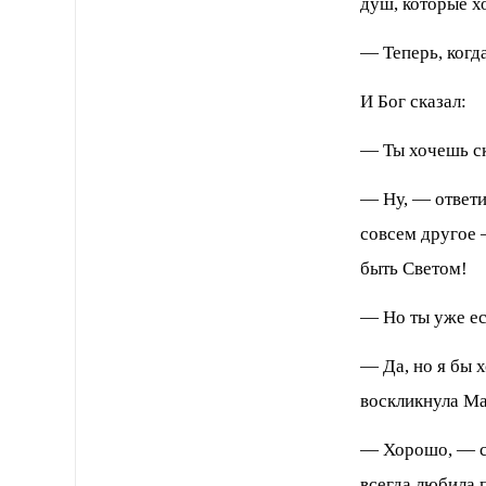
душ, которые хо
— Теперь, когда
И Бог сказал:
— Ты хочешь ск
— Ну, — ответи
совсем другое 
быть Светом!
— Но ты уже ес
— Да, но я бы 
воскликнула М
— Хорошо, — ск
всегда любила 