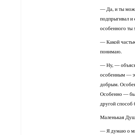
— Да, и ты мож
подпрыгивал и 
особенного ты 
— Какой часть
понимаю.
— Ну, — объясн
особенным — эт
добрым. Особе
Особенно — бы
другой способ
Маленькая Душа
— Я думаю о м