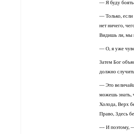
— Я буду боят
— Только, если
нет ничего, чег
Видишь ли, мы 
— О, я уже чув
Затем Бог объяс
должно случить
— Это величайш
можешь знать, ч
Холода, Верх б
Право, Здесь бе
--- И поэтому, 