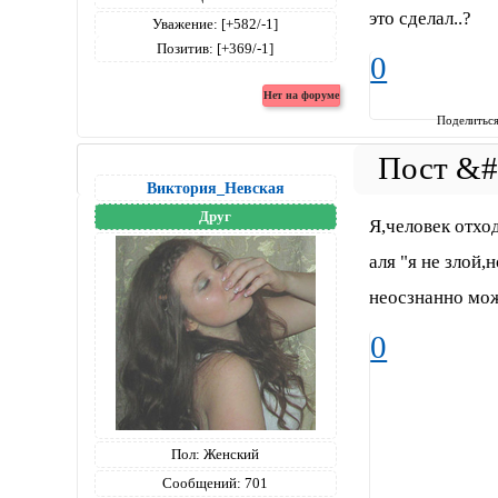
это сделал..?
Уважение:
[+582/-1]
Позитив:
[+369/-1]
0
Поделитьс
Виктория_Невская
Друг
Я,человек отхо
аля "я не злой
неосзнанно мож
0
Пол:
Женский
Сообщений:
701