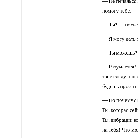
— Не печалься
помогу тебе.
— Ты? — посвет
— Я могу дать 
— Ты можешь?
— Разумеется!
твоё следующее
будешь простит
— Но почему? 
Ты, которая се
Ты, вибрации ко
на тебя! Что мо