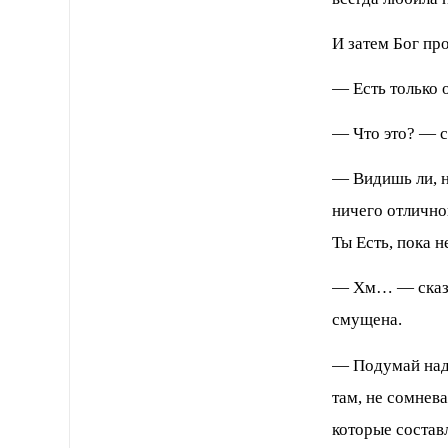
И затем Бог пр
— Есть только 
— Что это? — 
— Видишь ли, н
ничего отличног
Ты Есть, пока н
— Хм… — сказа
смущена.
— Подумай над 
там, не сомнев
которые состав