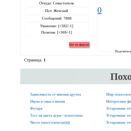
Откуда:
Севастополь
0
Пол:
Женский
Сообщений:
7888
Уважение:
[+582/-1]
Позитив:
[+369/-1]
Поделитьс
Страница:
1
Пох
Зависимость от мнения других
Мир психолог
Наука и смысл жизни
Интересные фак
Футарк
Устаревшие т
Тест на цвета ауры - психотипы
Устаревшие т
Чисто гипотэтически))))
Устаревшие т