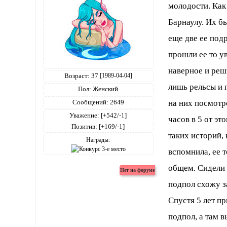
молодости. Как
Барнаулу. Их бы
еще две ее под
прошли ее то у
наверное и реш
Возраст:
37
[1989-04-04]
лишь рельсы и 
Пол:
Женский
Сообщений:
2649
на них посмотр
Уважение:
[+542/-1]
часов в 5 от эт
Позитив:
[+169/-1]
таких историй,
Награды:
вспомнила, ее т
общем. Сидели п
подпол схожу з
Спустя 5 лет п
подпол, а там в