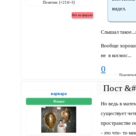
Позитив:
[+214/-3]
видел.
Слышал такое...
Вообще хорошо 
не в космос...
0
Поделитьс
варвара
Фанат
Но ведь в мате
существует чет
пространстве п
- это что- то м