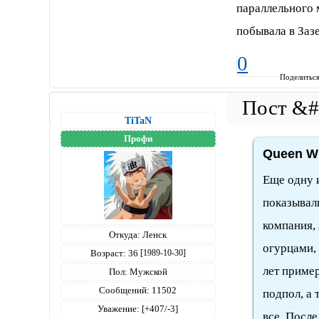
параллельного 
побывала в Заз
0
Поделитьс
TiTaN
Профи
Queen Wi
Еще одну и
показывали
компания, 
Откуда:
Ленск
огурцами, 
Возраст:
36
[1989-10-30]
лет пример
Пол:
Мужской
Сообщений:
11502
подпол, а 
Уважение:
[+407/-3]
все. После