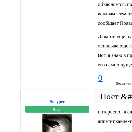
объясняется, п
важным элемен
сообщает Правд
Давайте ещё пу
основывающего
Вот, я знаю к 
его самоощуще
0
Поделитьс
Snayper
Друг
интересно...я 
аппетит,какие-