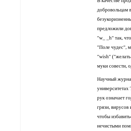
В качестве про
добровольцам в
безукоризненны
предложили доп
"w_ _h" так, чт
"Поле чудес", 
"wish" ("желат
муки совести, 
Научный журнал
университетах 
рук означает г
грязи, вирусов
чтобы избавить
нечистыми помы