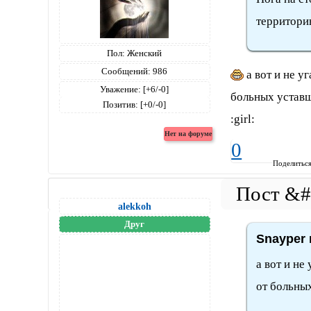
территори
Пол:
Женский
Сообщений:
986
а вот и не уг
Уважение:
[+6/-0]
больных уставш
Позитив:
[+0/-0]
:girl:
0
Поделитьс
alekkoh
Друг
Snayper 
а вот и не
от больны