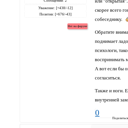
или "открытая".
Сообщений:
2
Уважение:
[+438/-12]
скорее всего го
Позитив:
[+676/-43]
собеседнику.
Обратите внима
поднимает ладо
психологи, так
воспринимать 
А вот если бы о
согласиться.
Также и ноги. Е
внутренней зам
0
Поделитьс