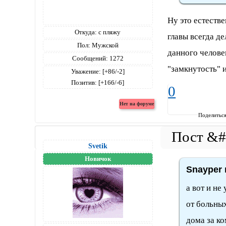
Ну это естеств
Откуда:
с пляжу
главы всегда д
Пол:
Мужской
данного челове
Сообщений:
1272
"замкнутость" и
Уважение:
[+86/-2]
Позитив:
[+166/-6]
0
Поделитьс
Svetik
Новичок
Snayper 
а вот и не
от больных
дома за к