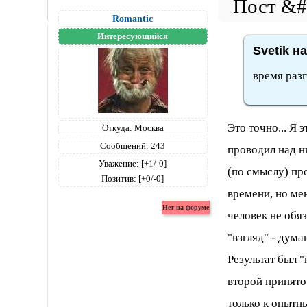
Romantic
Интересующийся
Svetik н
время разг
Это точно... Я 
Откуда:
Москва
Сообщений:
243
проводил над н
Уважение:
[+1/-0]
(по смыслу) п
Позитив:
[+0/-0]
времени, но ме
человек не обя
"взгляд" - дума
Результат был "
второй принято
только к опытн