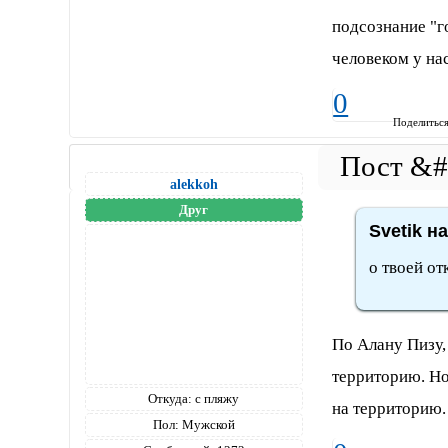
подсознание "г
человеком у нас
0
Поделитьс
alekkoh
Друг
Svetik н
о твоей от
По Алану Пизу, 
территорию. Ног
Откуда:
с пляжу
на территорию.
Пол:
Мужской