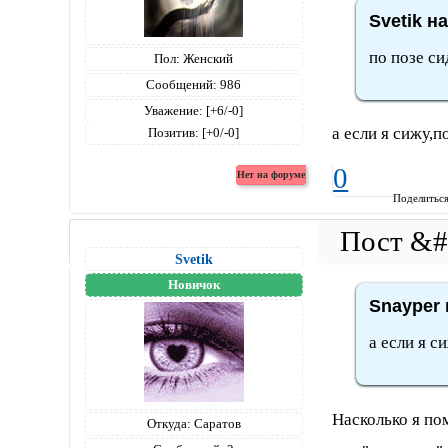
Svetik н
по позе с
Пол:
Женский
Сообщений:
986
Уважение:
[+6/-0]
а если я сижу,п
Позитив:
[+0/-0]
0
Поделитьс
Svetik
Новичок
Snayper 
а если я с
Насколько я по
Откуда:
Саратов