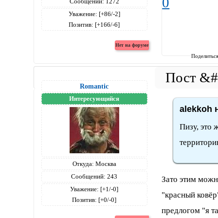
0
Сообщений:
1272
Уважение:
[+86/-2]
Позитив:
[+166/-6]
Поделитьс
Romantic
Интересующийся
alekkoh 
Пизу, это 
территорию
Откуда:
Москва
Сообщений:
243
Зато этим можн
Уважение:
[+1/-0]
"красный ковёр
Позитив:
[+0/-0]
предлогом "я та