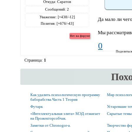
Откуда:
Саратов
Сообщений:
2
Уважение:
[+438/-12]
Да мало ли чег
Позитив:
[+676/-43]
Мы рассматрива
0
Поделитьс
Страница:
1
Пох
Как удалить психологическую программу
Мир психолог
баборабства.Часть 1 Теория
Футарк
Устаревшие т
«Интеллектуальная элита» МЭД отжигает
Скрытые темы
на Прожекторсобчак.
Заметки от Chronogor-а.
Творчество ф