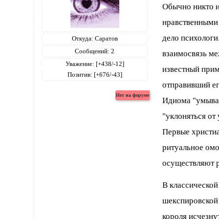
Обычно никто и
нравственными
дело психологи
Откуда:
Саратов
Сообщений:
2
взаимосвязь ме
Уважение:
[+438/-12]
известный прим
Позитив:
[+676/-43]
отправивший ег
Идиома "умыват
"уклоняться от 
Первые христиа
ритуальное омо
осуществляют 
В классической
шекспировской 
короля исчезнут