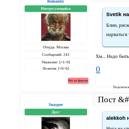
Romantic
Интересующийся
Svetik н
Блин, рис
нарваться 
Откуда:
Москва
Сообщений:
243
Хм... Надо быть
Уважение:
[+1/-0]
0
Позитив:
[+0/-0]
Поделитьс
Snayper
Друг
alekkoh 
Нога на ст