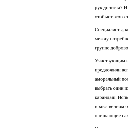
рук дочиста? И
отобьют этого з
Специалисты, к
между потребно
группе доброво
Участвующим в 
предложили всп
аморальный пос
выбрать один и
карандаш. Испы
нравственном о
очищающие сал