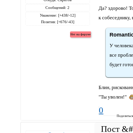
Да? здорово! Т
Сообщений:
2
Уважение:
[+438/-12]
к собеседнику, 
Позитив:
[+676/-43]
Romantic
У человека
все пробл
будет гото
Блин, рискован
"Ты уволен!"
0
Поделитьс