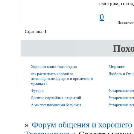
смотрим, госпо
0
Поделитьс
Страница:
1
Пох
Хорошая книга тоже отдых
Мир книг
как распазнать хорошего,
Любовь и Отно
непьющего,неврущего и приличного
мужика??
Футарк
Устаревшие т
Десятка случайных открытий
Устаревшие т
А мы тут плюшками балуемся...
Устаревшие т
»
Форум общения и хорошего 