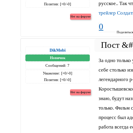
русское.. Так ч
Позитив:
[+0/-0]
трейлер Солдат
0
Поделитьс
DikMobi
Новичок
За одно только
Сообщений:
7
себе столько и
Уважение:
[+0/-0]
легендарного р
Позитив:
[+0/-0]
Коростышевском
знаю, будут наз
только. Фильм 
процесс был ад
работа всегда 