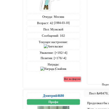
Откуда:
Москва
Возраст:
42
[1984-03-10]
Пол:
Мужской
Сообщений:
102
Текущее настроение:
Уважение:
[+192/-4]
Позитив:
[+176/-4]
Награды:
Подел
Дмитрий4680
Профи
Продолжал бы 