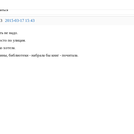
иться
3
2015-03-17 15:43
ь не надо.
осто по улицам.
о хотела.
ны, библиотеки - набрала бы книг - почитала.