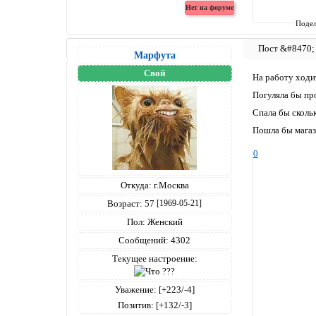
Подел
Марфута
Свой
На работу ходит
Погуляла бы пр
Спала бы скольк
Пошла бы магази
0
Откуда:
г.Москва
Возраст:
57
[1969-05-21]
Пол:
Женский
Сообщений:
4302
Текущее настроение:
Уважение:
[+223/-4]
Позитив:
[+132/-3]