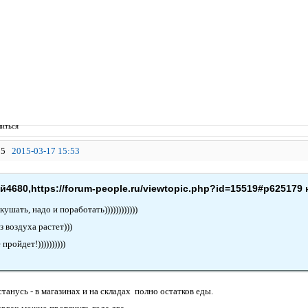
иться
5
2015-03-17 15:53
4680,https://forum-people.ru/viewtopic.php?id=15519#p625179 
ушать, надо и поработать))))))))))))
з воздуха растет)))
пройдет!))))))))))
станусь - в магазинах и на складах полно остатков еды.