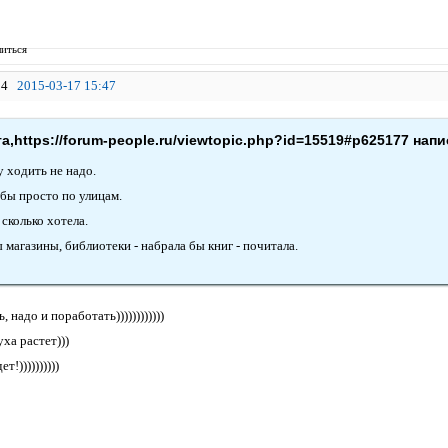
иться
4
2015-03-17 15:47
,https://forum-people.ru/viewtopic.php?id=15519#p625177 напи
у ходить не надо.
 бы просто по улицам.
сколько хотела.
 магазины, библиотеки - набрала бы книг - почитала.
 надо и поработать))))))))))))
уха растет)))
т!))))))))))