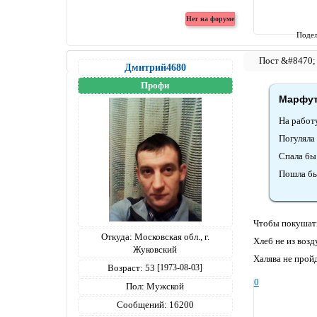
Подел
Дмитрий4680
Профи
Марфута
На работ
Погуляла
Спала бы 
Пошла бы
Чтобы покушать,
Откуда:
Московская обл., г.
Хлеб не из возд
Жуковский
Халява не пройде
Возраст:
53
[1973-08-03]
0
Пол:
Мужской
Сообщений:
16200