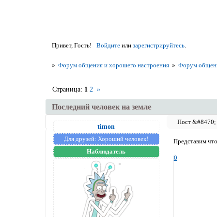
Привет, Гость!
Войдите
или
зарегистрируйтесь
.
»
Форум общения и хорошего настроения
»
Форум общен
Страница:
1
2
»
Последний человек на земле
timon
Для друзей:
Хороший человек!
Представим что 
Наблюдатель
0