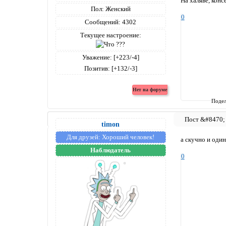
На халяве, конс
Пол:
Женский
0
Сообщений:
4302
Текущее настроение:
Уважение:
[+223/-4]
Позитив:
[+132/-3]
Подел
timon
Для друзей:
Хороший человек!
а скучно и один
Наблюдатель
0