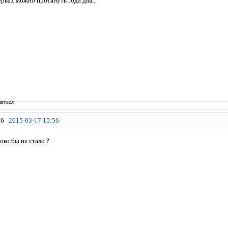
ервах можно протянуть года два...
иться
6
2015-03-17 15:56
око бы не стало ?