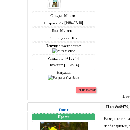
Откуда:
Москва
Возраст:
42
[1984-03-10]
Пол:
Мужской
Сообщений:
102
Текущее настроение:
Уважение:
[+192/-4]
Позитив:
[+176/-4]
Награды:
Подел
Улисс
Профи
Наверное, стала
необходимым, а