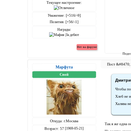
Текущее настроение:
Уважение:
[+516/-9]
Позитив:
[+56/-1]
Награды:
Подел
Марфута
Свой
Дмитрий
Чтобы пок
Хлеб не и
Халява не 
Откуда:
г.Москва
Так я же одна о
Возраст:
57
[1969-05-21]