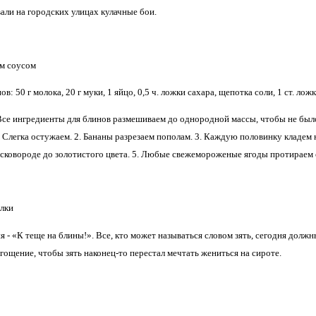
али на городских улицах кулачные бои.
м соусом
в: 50 г молока, 20 г муки, 1 яйцо, 0,5 ч. ложки сахара, щепотка соли, 1 ст. лож
е ингредиенты для блинов размешиваем до однородной массы, чтобы не было 
 Слегка остужаем. 2. Бананы разрезаем пополам. 3. Каждую половинку кладем 
сковороде до золотистого цвета. 5. Любые свежемороженые ягоды протираем 
лки
я - «К теще на блины!». Все, кто может называться словом зять, сегодня должны
гощение, чтобы зять наконец-то перестал мечтать жениться на сироте.