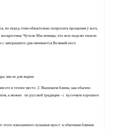
ся, но перед этим обязательно попросить прощения у всех,
 воскресенья. Чучело Масленицы, что всю неделю глазело
и с завтрашнего дня начинается Великий пост.
ара, масло для жарки.
м его в теплое место. 2. Выпекаем блины, как обычно.
пом, а можно по русской традиции - с кусочком хорошего
пт этого изысканного кушанья прост: к обычным блинам