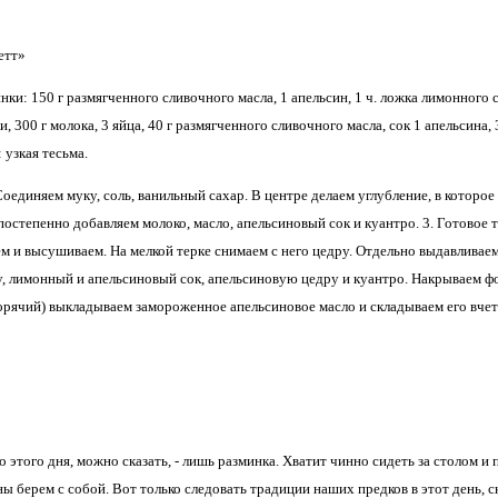
етт»
ки: 150 г размягченного сливочного масла, 1 апельсин, 1 ч. ложка лимонного со
ки, 300 г молока, 3 яйца, 40 г размягченного сливочного масла, сок 1 апельсина,
 узкая тесьма.
диняем муку, соль, ванильный сахар. В центре делаем углубление, в которое 
степенно добавляем молоко, масло, апельсиновый сок и куантро. 3. Готовое те
ем и высушиваем. На мелкой терке снимаем с него цедру. Отдельно выдавливае
, лимонный и апельсиновый сок, апельсиновую цедру и куантро. Накрываем фол
орячий) выкладываем замороженное апельсиновое масло и складываем его вчетв
о этого дня, можно сказать, - лишь разминка. Хватит чинно сидеть за столом и
ы берем с собой. Вот только следовать традиции наших предков в этот день, ско