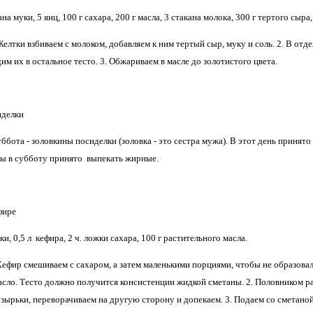
а муки, 5 яиц, 100 г сахара, 200 г масла, 3 стакана молока, 300 г тертого сыра, 
лтки взбиваем с молоком, добавляем к ним тертый сыр, муку и соль. 2. В отд
м их в остальное тесто. 3. Обжариваем в масле до золотистого цвета.
иделки
бота - золовкины посиделки (золовка - это сестра мужа). В этот день принято
ны в субботу принято выпекать жирные.
фире
и, 0,5 л кефира, 2 ч. ложки сахара, 100 г растительного масла.
фир смешиваем с сахаром, а затем маленькими порциями, чтобы не образовало
сло. Тесто должно получится консистенции жидкой сметаны. 2. Половником раз
узырьки, переворачиваем на другую сторону и допекаем. 3. Подаем со сметано