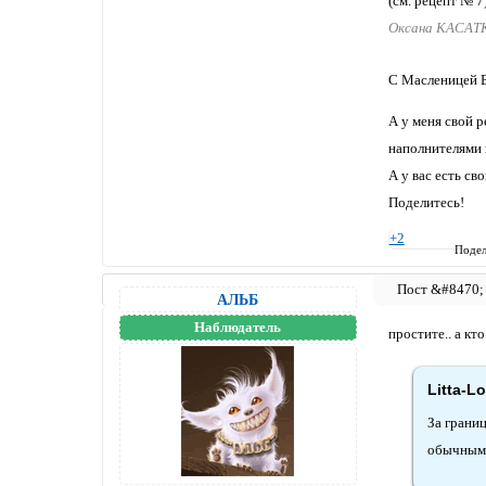
(см. рецепт № 
Оксана КАСАТ
С Масленицей 
А у меня свой р
наполнителями 
А у вас есть св
Поделитесь!
+2
Подел
АЛЬБ
Наблюдатель
простите.. а кт
Litta-L
За грани
обычным 