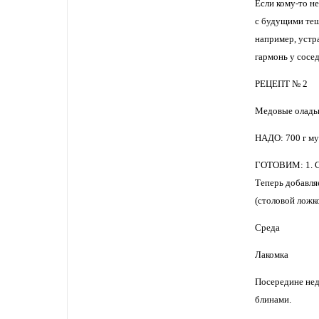
Если кому-то н
с будущими теща
например, устра
гармонь у сосед
РЕЦЕПТ № 2
Медовые оладь
НАДО: 700 г мук
ГОТОВИМ: 1. Су
Теперь добавля
(столовой ложк
Среда
Лакомка
Посередине нед
блинами.