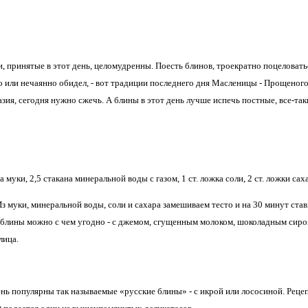
, принятые в этот день, целомудренны. Поесть блинов, троекратно поцеловать
 или нечаянно обидел, - вот традиции последнего дня Масленицы - Прощеного
зия, сегодня нужно сжечь. А блины в этот день лучше испечь постныe, все-так
 муки, 2,5 стакана минеральной воды с газом, 1 ст. ложка соли, 2 ст. ложки сах
муки, минеральной воды, соли и сахара замешиваем тесто и на 30 минут стави
 блины можно с чем угодно - с джемом, сгущенным молоком, шоколадным сиро
лица.
ень популярны так называемые «русские блины» - с икрой или лососиной. Реце