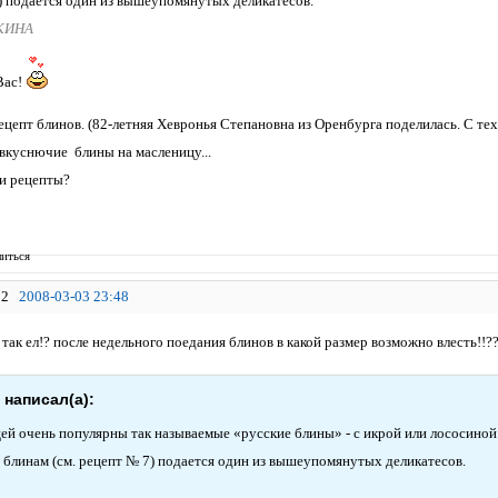
7) подается один из вышеупомянутых деликатесов.
КИНА
Вас!
ецепт блинов. (82-летняя Хевронья Степановна из Оренбурга поделилась. С тех
вкуснючие блины на масленицу...
ои рецепты?
иться
2
2008-03-03 23:48
о так ел!? после недельного поедания блинов в какой размер возможно влесть!!
o написал(а):
цей очень популярны так называемые «русские блины» - с икрой или лососиной.
блинам (см. рецепт № 7) подается один из вышеупомянутых деликатесов.