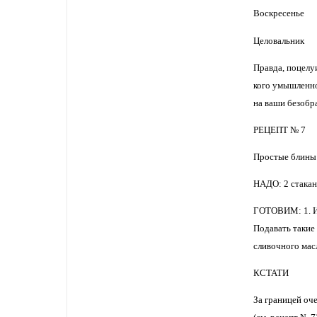
Воскресенье
Целовальник
Правда, поцелуи
кого умышленно
на ваши безобра
РЕЦЕПТ № 7
Простые блины
НАДО: 2 стакана
ГОТОВИМ: 1. Из 
Подавать такие
сливочного мас
КСТАТИ
За границей оч