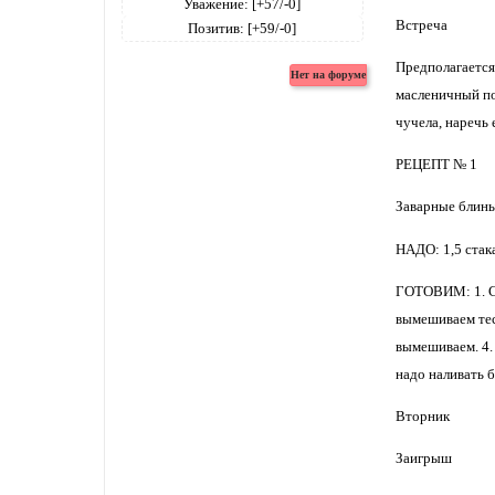
Уважение:
[+57/-0]
Встреча
Позитив:
[+59/-0]
Предполагается,
масленичный по
чучела, наречь 
РЕЦЕПТ № 1
Заварные блин
НАДО: 1,5 стака
ГОТОВИМ: 1. См
вымешиваем тес
вымешиваем. 4. 
надо наливать 
Вторник
Заигрыш