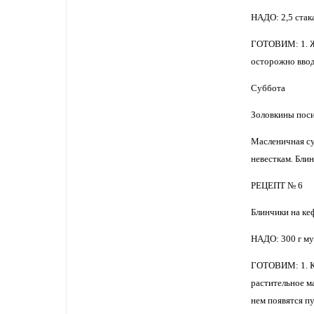
НАДО: 2,5 стакан
ГОТОВИМ: 1. Же
осторожно вводи
Суббота
Золовкины пос
Масленичная суб
невесткам. Бли
РЕЦЕПТ № 6
Блинчики на ке
НАДО: 300 г мук
ГОТОВИМ: 1. Ке
растительное ма
нем появятся п