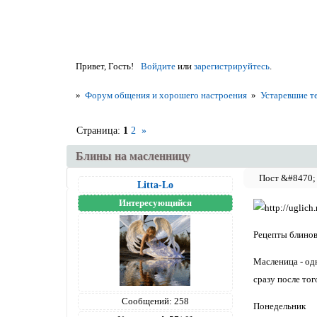
Привет, Гость!
Войдите
или
зарегистрируйтесь
.
»
Форум общения и хорошего настроения
»
Устаревшие т
Страница:
1
2
»
Блины на масленницу
Litta-Lo
Интересующийся
Рецепты блинов
Масленица - одн
сразу после то
Сообщений:
258
Понедельник