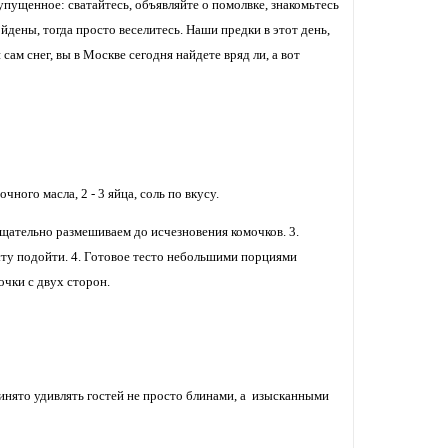
пущенное: сватайтесь, объявляйте о помолвке, знакомьтесь
йдены, тогда просто веселитесь. Наши предки в этот день,
сам снег, вы в Москве сегодня найдете вряд ли, а вот
чного масла, 2 - 3 яйца, соль по вкусу.
щательно размешиваем до исчезновения комочков. 3.
есту подойти. 4. Готовое тесто небольшими порциями
чки с двух сторон.
ринято удивлять гостей не просто блинами, а изысканными