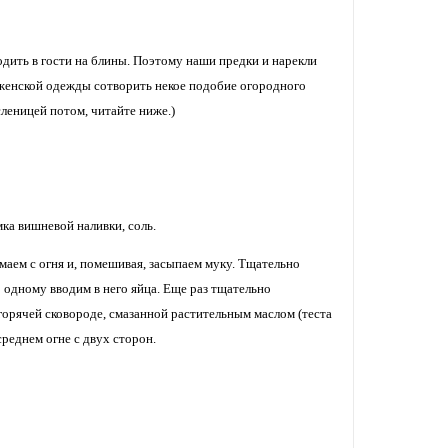
одить в гости на блины. Поэтому наши предки и нарекли
 женской одежды сотворить некое подобие огородного
сленицей потом, читайте ниже.)
мка вишневой наливки, соль.
аем с огня и, помешивая, засыпаем муку. Тщательно
 одному вводим в него яйца. Еще раз тщательно
а горячей сковороде, смазанной растительным маслом (теста
реднем огне с двух сторон.