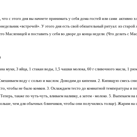
 что с этого дня вы начнете принимать у себя дома гостей или сами активно х
недельник «встречей». У этого дня есть свой обязательный ритуал: из старой
его Масленицей и поставить у себя во дворе до конца недели. (Что делать с Ма
ы
на муки, 3 яйца, 1 стакан воды, 1,5 чашки молока, 60 г сливочного масла, 1 рю
ешиваем воду с солью и маслом. Доводим до кипения. 2. Кипящую смесь сним
то, чтобы не было комков. 3. Охлаждаем тесто до комнатной температуры и по
Теперь, также по чуть-чуть, вливаем наливку, а затем - молоко. 5. Выпекаем н
больше, чем для обычных блинчиков, чтобы они получились толще). Жарим на с