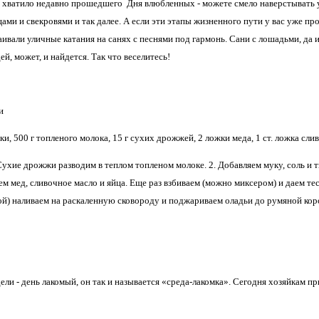
е хватило недавно прошедшего Дня влюбленных - можете смело наверстывать у
ми и свекровями и так далее. А если эти этапы жизненного пути у вас уже про
ивали уличные катания на санях с песнями под гармонь. Сани с лошадьми, да и 
ей, может, и найдется. Так что веселитесь!
и
и, 500 г топленого молока, 15 г сухих дрожжей, 2 ложки меда, 1 ст. ложка сливо
хие дрожжи разводим в теплом топленом молоке. 2. Добавляем муку, соль и т
ем мед, сливочное масло и яйца. Еще раз взбиваем (можно миксером) и даем т
ой) наливаем на раскаленную сковороду и поджариваем оладьи до румяной коро
ели - день лакомый, он так и называется «среда-лакомка». Сегодня хозяйкам п