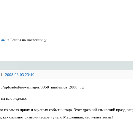
емы
»
Блины на масленницу
1
2008-03-03 23:40
 на всю неделю.
о из самых ярких и вкусных событий года. Этот древний языческий праздник ува
го, как сжигают символическое чучело Масленицы, наступает весна!