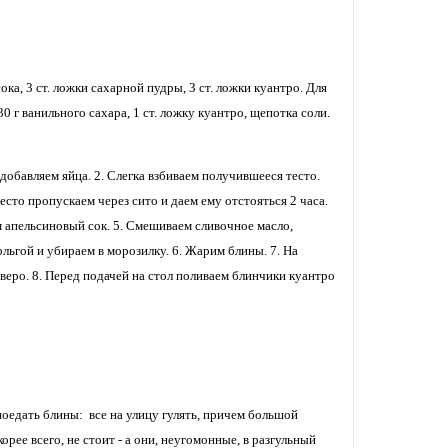
ка, 3 ст. ложки сахарной пудры, 3 ст. ложки куантро. Для
 30 г ванильного сахара, 1 ст. ложку куантро, щепотка соли.
добавляем яйца. 2. Слегка взбиваем получившееся тесто.
сто пропускаем через сито и даем ему отстояться 2 часа.
м апельсиновый сок. 5. Смешиваем сливочное масло,
ьгой и убираем в морозилку. 6. Жарим блины. 7. На
еро. 8. Перед подачей на стол поливаем блинчики куантро
 поедать блины: все на улицу гулять, причем большой
рее всего, не стоит - а они, неугомонные, в разгульный