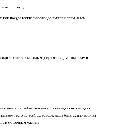
соль - по вкусу.
ельной посуде взбиваем белки до пышной пены, затем
 ходить в гости к молодым родственницам - золовкам и
сь комочков, добавляем муку и в последнюю очередь -
ливаем тесто по всей сковороде, когда блин схватится и на
й или сливочным маслом.