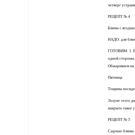
четверг устраив
РЕЦЕПТ № 4
Блины с ягодны
НАДО: для блино
ГОТОВИМ: 1. Вс
одной стороны.
Обжариваем на 
Пятница
Тещины посиде
Лозунг этого дн
накрыть такое у
РЕЦЕПТ № 5
Сырные блины