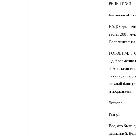
РЕЦЕПТ № 3
Блинчики «Сюз
НАДО: для начин
теста: 200 г му
Дополнительно:
ГОТОВИМ: 1. Сое
Одновременно по
4. Апельсин мо
сахарную пудру
каждый блин (г
и поджигаем.
Четверг
Разгул
Все, что было д
компанией. Блин