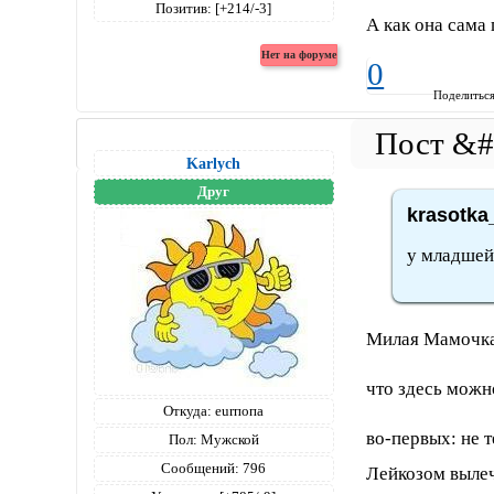
Позитив:
[+214/-3]
А как она сама 
0
Поделитьс
Karlych
Друг
krasotka
у младшей
Милая Мамочк
что здесь можн
Откуда:
eurпопа
во-первых: не 
Пол:
Мужской
Сообщений:
796
Лейкозом выле