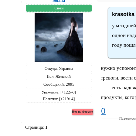
Solana
Свой
krasotka
у младшей 
одной наде
году пошла
нужно успокоит
Откуда:
Украина
Пол:
Женский
тревоги, вести 
Сообщений:
2095
есть надежда 
Уважение:
[+122/-0]
продукты, кото
Позитив:
[+219/-4]
0
Поделитьс
Страница:
1