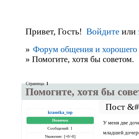
Привет, Гость!
Войдите
или
»
Форум общения и хорошего 
»
Помогите, хотя бы советом.
Страница:
1
Помогите, хотя бы сове
krasotka_top
Новичок
У меня две доч
Сообщений:
1
младшей дочери
Уважение:
[+0/-0]