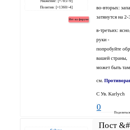
Уважение:
[+785/-9]
Позитив:
[+1360/-4]
во-вторых: зап
затянутся на 2-
в-третьих: ясно
руки -
попробуйте об
вашей страны,
может быть там 
см.
Противора
С Ув. Karlych
0
Поделитьс