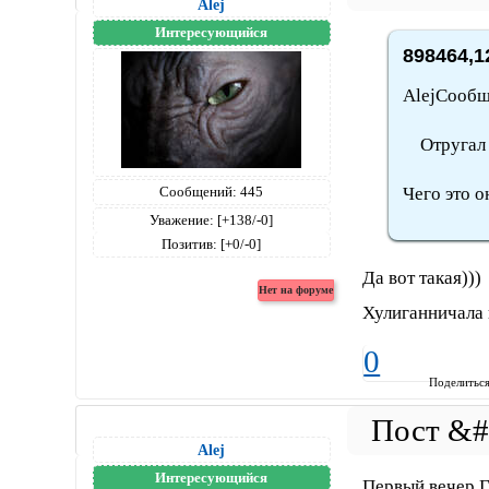
Alej
Интересующийся
898464,1
AlejСообщ
Отругал Г
Сообщений:
445
Чего это о
Уважение:
[+138/-0]
Позитив:
[+0/-0]
Да вот такая)))
Хулиганничала 
0
Поделитьс
Alej
Интересующийся
Первый вечер Г