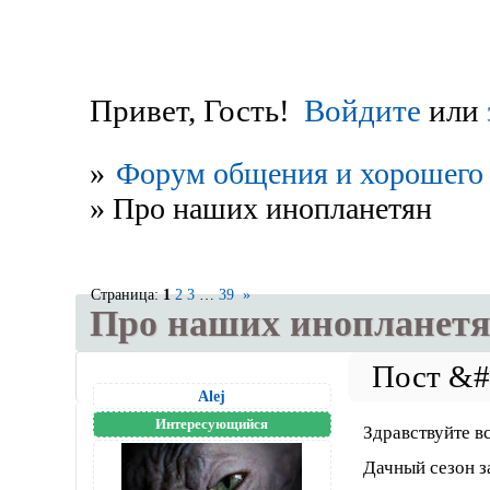
Привет, Гость!
Войдите
или
»
Форум общения и хорошего 
»
Про наших инопланетян
Страница:
1
2
3
…
39
»
Про наших инопланет
Alej
Интересующийся
Здравствуйте в
Дачный сезон з