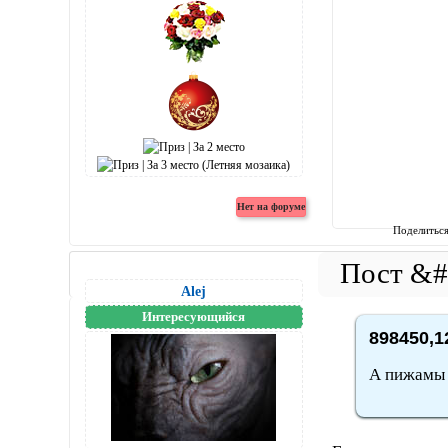
Поделитьс
Alej
Интересующийся
898450,1
А пижамы 