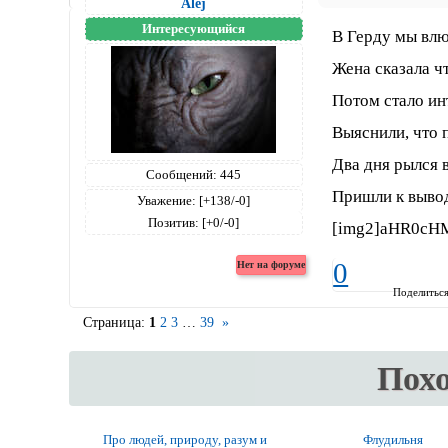
Alej
Интересующийся
В Герду мы влю
Жена сказала чт
Потом стало инт
Выяснили, что 
Два дня рылся в
Сообщений:
445
Пришли к вывод
Уважение:
[+138/-0]
Позитив:
[+0/-0]
[img2]aHR0cH
0
Поделитьс
Страница:
1
2
3
…
39
»
Пох
Про людей, природу, разум и
Флудильня