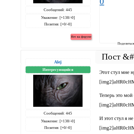
0
Сообщений:
445
Уважение:
[+138/-0]
Позитив:
[+0/-0]
Поделитьс
Alej
Интересующийся
Этот стул мне 
[img2]aHR0cH
Теперь это мой 
[img2]aHR0cH
Сообщений:
445
И этот стул я н
Уважение:
[+138/-0]
[img2]aHR0cH
Позитив:
[+0/-0]