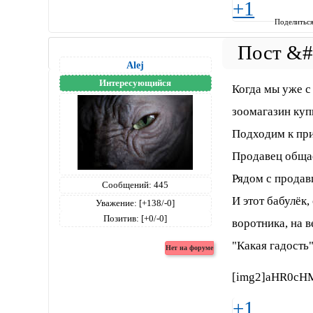
+1
Поделитьс
Alej
Интересующийся
Когда мы уже с
зоомагазин куп
Подходим к при
Продавец общае
Рядом с продав
Сообщений:
445
И этот бабулёк,
Уважение:
[+138/-0]
Позитив:
[+0/-0]
воротника, на в
"Какая гадость".
[img2]aHR0cH
+1