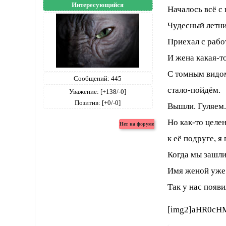
Интересующийся
Началось всё с
Чудесный летни
Приехал с рабо
И жена какая-то
С томным видом
Сообщений:
445
стало-пойдём.
Уважение:
[+138/-0]
Позитив:
[+0/-0]
Вышли. Гуляем
Но как-то целен
к её подруге, 
Когда мы зашли
Имя женой уже
Так у нас появи
[img2]aHR0cH