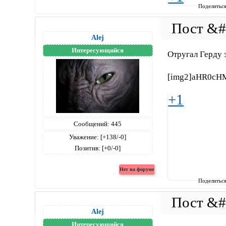
Поделитьс
Alej
Интересующийся
Отругал Герду 
[img2]aHR0cH
+1
Сообщений:
445
Уважение:
[+138/-0]
Позитив:
[+0/-0]
Поделитьс
Alej
Интересующийся