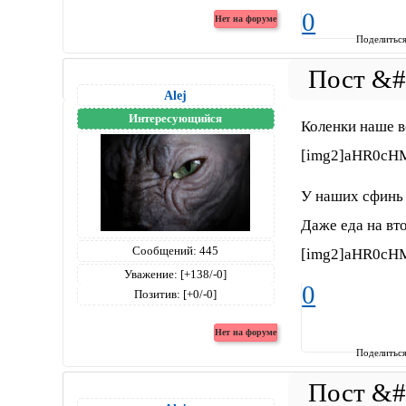
0
Поделитьс
Alej
Интересующийся
Коленки наше в
[img2]aHR0cH
У наших сфинь 
Даже еда на вт
Сообщений:
445
[img2]aHR0cH
Уважение:
[+138/-0]
0
Позитив:
[+0/-0]
Поделитьс