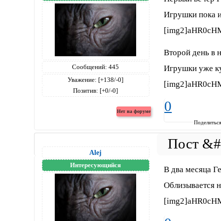
Игрушки пока и
[img2]aHR0cH
Второй день в 
Сообщений:
445
Игрушки уже к
Уважение:
[+138/-0]
[img2]aHR0c
Позитив:
[+0/-0]
0
Поделитьс
Alej
Интересующийся
В два месяца Ге
Облизывается 
[img2]aHR0cH