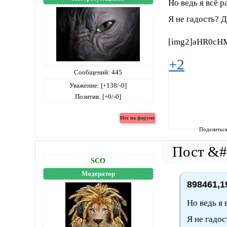
Но ведь я всё 
Я не гадость? 
[img2]aHR0cH
+2
Сообщений:
445
Уважение:
[+138/-0]
Позитив:
[+0/-0]
Поделитьс
SCO
Модератор
898461,1
Но ведь я 
Я не гадос