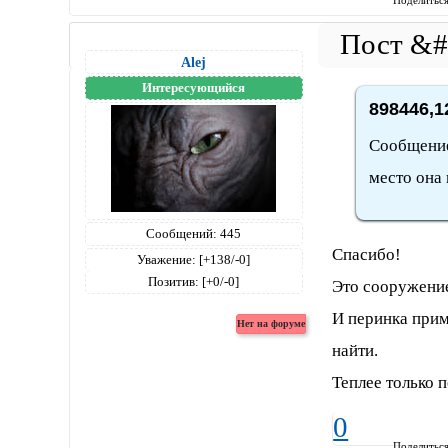
Поделитьс
Alej
Интересующийся
898446,1
Сообщение 
место она 
Сообщений:
445
Спасибо!
Уважение:
[+138/-0]
Позитив:
[+0/-0]
Это сооружение
И перинка примы
найти.
Теплее только 
0
Поделитьс