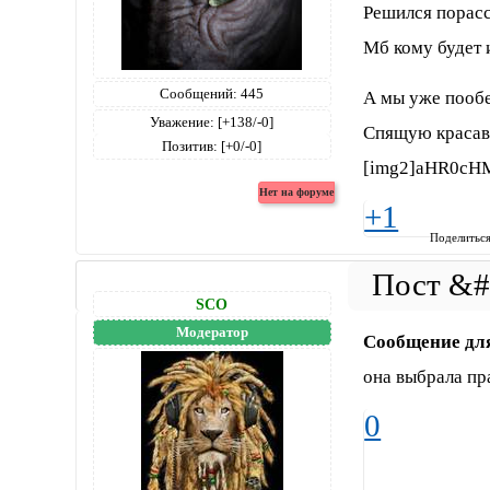
Решился порасс
Мб кому будет 
Сообщений:
445
А мы уже пообе
Уважение:
[+138/-0]
Спящую красав
Позитив:
[+0/-0]
[img2]aHR0cH
+1
Поделитьс
SCO
Модератор
Сообщение дл
она выбрала пра
0