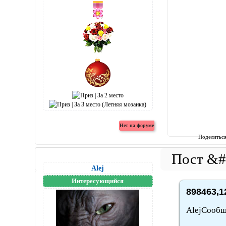
Поделитьс
Alej
Интересующийся
898463,1
AlejСообщ