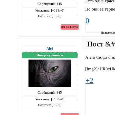
Есть одна крас
Сообщений:
445
Но они её терпе
Уважение:
[+138/-0]
Позитив:
[+0/-0]
0
Поделитьс
Alej
Интересующийся
А это Сюфа с м
[img2]aHR0cH
+2
Сообщений:
445
Уважение:
[+138/-0]
Позитив:
[+0/-0]