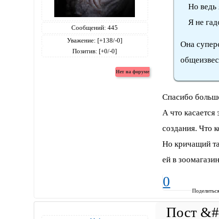
Но ведь я
Я не гадо
Сообщений:
445
Уважение:
[+138/-0]
Она суперс
Позитив:
[+0/-0]
общеизвест
Спасибо больш
А что касается 
создания. Что к
Но кричащий та
ей в зоомагази
0
Поделитьс