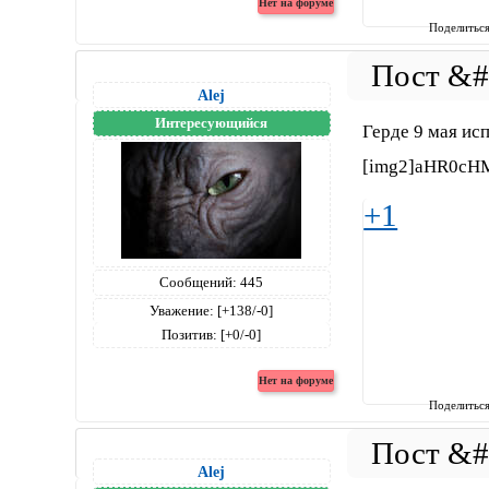
Поделитьс
Alej
Интересующийся
Герде 9 мая ис
[img2]aHR0cH
+1
Сообщений:
445
Уважение:
[+138/-0]
Позитив:
[+0/-0]
Поделитьс
Alej