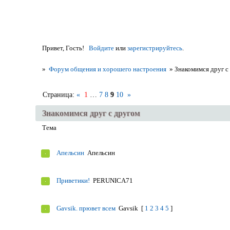
Привет, Гость!
Войдите
или
зарегистрируйтесь
.
»
Форум общения и хорошего настроения
»
Знакомимся друг с
Страница:
«
1
…
7
8
9
10
»
Знакомимся друг с другом
Тема
Апельсин
Апельсин
Приветики!
PERUNICA71
Gavsik. прювет всем
Gavsik
[
1
2
3
4
5
]