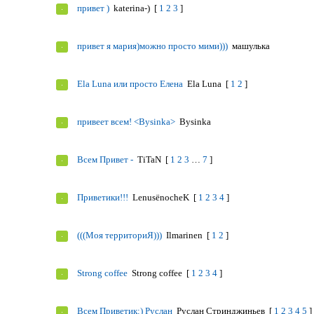
привет )
katerina-)
[
1
2
3
]
привет я мария)можно просто мими)))
машулька
Ela Luna или просто Елена
Ela Luna
[
1
2
]
привеет всем! <Bysinka>
Bysinka
Всем Привет -
TiTaN
[
1
2
3
…
7
]
Приветики!!!
LenusёnocheK
[
1
2
3
4
]
(((Моя территориЯ)))
Ilmarinen
[
1
2
]
Strong coffee
Strong coffee
[
1
2
3
4
]
Всем Приветик:) Руслан
Руслан Стринджиньев
[
1
2
3
4
5
]