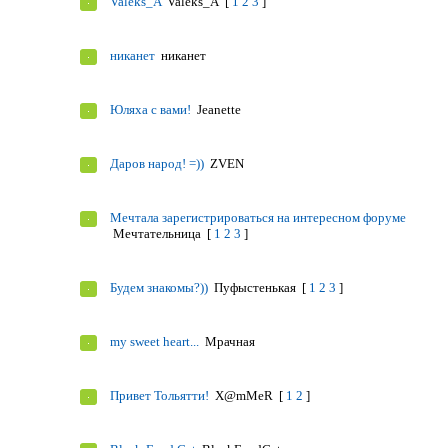
Valeks_A
Valeks_A
[
1
2
3
]
никанет
никанет
Юляха с вами!
Jeanettе
Даров народ! =))
ZVEN
Мечтала зарегистрироваться на интересном форуме
Мечтательница
[
1
2
3
]
Будем знакомы?))
Пуфыстенькая
[
1
2
3
]
my sweet heart...
Мрачная
Привет Тольятти!
X@mMeR
[
1
2
]