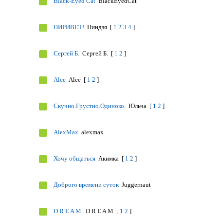
Black-Eyed Cat
BlackEyedCat
ПИРИВЕТ!
Ниндзя
[
1
2
3
4
]
Сергей Б.
Сергей Б.
[
1
2
]
Alee
Alee
[
1
2
]
Скучно.Грустно.Одиноко.
Юльча
[
1
2
]
AlexMax
alexmax
Хочу общаться
Акимка
[
1
2
]
Доброго времени суток
Juggernaut
D R E A M.
D R E A M
[
1
2
]