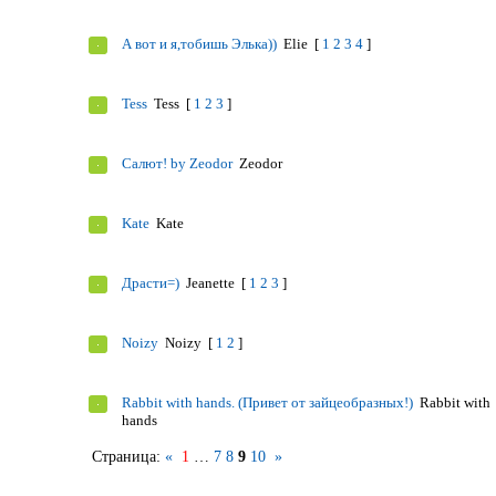
А вот и я,тобишь Элька))
Elie
[
1
2
3
4
]
Tess
Tess
[
1
2
3
]
Салют! by Zeodor
Zeodor
Kate
Kate
Драсти=)
Jeanettе
[
1
2
3
]
Noizy
Noizy
[
1
2
]
Rabbit with hands. (Привет от зайцеобразных!)
Rabbit with
hands
Страница:
«
1
…
7
8
9
10
»