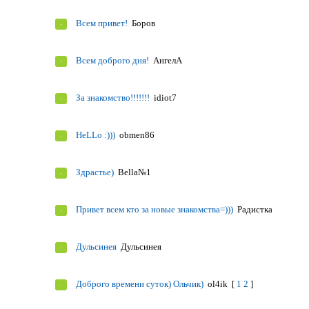
Всем привет!
Боров
Всем доброго дня!
АнгелА
За знакомство!!!!!!!
idiot7
HeLLo :)))
obmen86
Здрастье)
Bella№1
Привет всем кто за новые знакомства=)))
Радистка
Дульсинея
Дульсинея
Доброго времени суток) Ольчик)
ol4ik
[
1
2
]