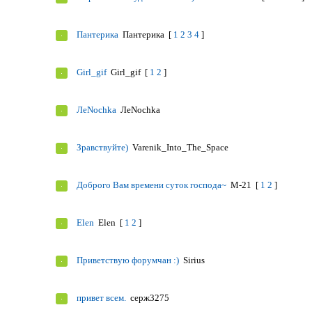
Пантерика
Пантерика
[
1
2
3
4
]
Girl_gif
Girl_gif
[
1
2
]
ЛеNochka
ЛеNochka
Зравствуйте)
Varenik_Into_The_Space
Доброго Вам времени суток господа~
M-21
[
1
2
]
Elen
Elen
[
1
2
]
Приветствую форумчан :)
Sirius
привет всем.
серж3275