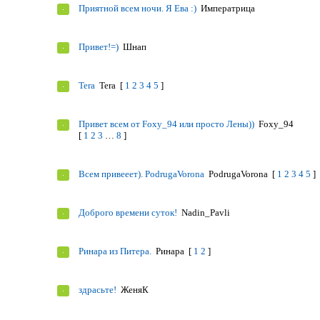
Приятной всем ночи. Я Ева :)
Императрица
Привет!=)
Шнап
Tera
Tera
[
1
2
3
4
5
]
Привет всем от Foxy_94 или просто Лены))
Foxy_94
[
1
2
3
…
8
]
Всем привееет). PodrugaVorona
PodrugaVorona
[
1
2
3
4
5
]
Доброго времени суток!
Nadin_Pavli
Ринара из Питера.
Ринара
[
1
2
]
здрасьте!
ЖеняК