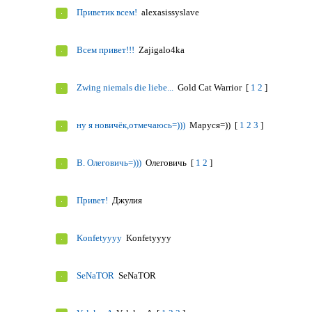
Приветик всем!
alexasissyslave
Всем привет!!!
Zajigalo4ka
Zwing niemals die liebe...
Gold Cat Warrior
[
1
2
]
ну я новичёк,отмечаюсь=)))
Маруся=))
[
1
2
3
]
В. Олеговичь=)))
Олеговичь
[
1
2
]
Привет!
Джулия
Konfetyyyy
Konfetyyyy
SeNaTOR
SeNaTOR