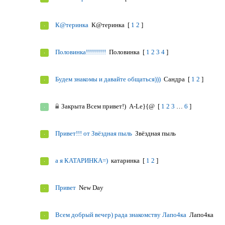
К@теринка
К@теринка
[
1
2
]
Половинка!!!!!!!!!!
Половинка
[
1
2
3
4
]
Будем знакомы и давайте общаться)))
Сандра
[
1
2
]
Закрыта
Всем привет!)
A-Le}{@
[
1
2
3
…
6
]
Привет!!! от Звёздная пыль
Звёздная пыль
а я КАТАРИНКА=)
катаринка
[
1
2
]
Привет
New Day
Всем добрый вечер) рада знакомству Лапо4ка
Лапо4ка