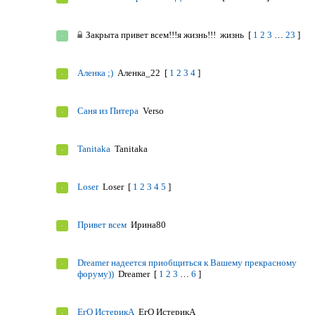
Закрыта
привет всем!!!я жизнь!!!
жизнь
[
1
2
3
…
23
]
Аленка ;)
Аленка_22
[
1
2
3
4
]
Саня из Питера
Verso
Tanitaka
Tanitaka
Loser
Loser
[
1
2
3
4
5
]
Привет всем
Ирина80
Dreamer надеется приобщиться к Вашему прекрасному
форуму))
Dreаmer
[
1
2
3
…
6
]
ЕгО ИстерикА
ЕгО ИстерикА