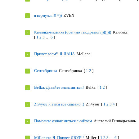
я вернулся!!! =))
ZVEN
Калинка-малинка (обычно так дразнят))))))))
Калинка
[
1
2
3
…
6
]
Привет всем!!!Я-ЛАНА
MeLana
Сентябринка
Сентябринка
[
1
2
]
Belka. Давайте знакомиться!
Belka
[
1
2
]
Zh4you и этим всё сказано :)
Zh4you
[
1
2
3
4
]
Помогите ознакомиться с сайтом
Анатолий Геннадьевичь
Miller это Я. Привет ЛЮД!!!
Miller
[
1
2
3
…
6
]