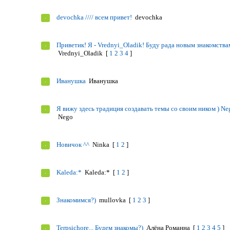
devochka //// всем привет!
devochka
Приветик! Я - Vrednyi_Оladik! Буду рада новым знакомства
Vrednyi_Оladik
[
1
2
3
4
]
Иванушка
Иванушка
Я вижу здесь традиция создавать темы со своим ником ) Ne
Nego
Новичок ^^
Ninka
[
1
2
]
Kaleda:*
Kaleda:*
[
1
2
]
Знакомимся?)
mullovka
[
1
2
3
]
Terpsichore... Будем знакомы?)
Алёна Романна
[
1
2
3
4
5
]