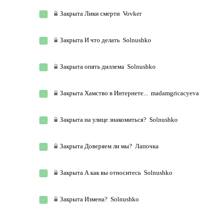
Закрыта
Лики смерти
Vovker
Закрыта
И что делать
Solnushko
Закрыта
опять диллема
Solnushko
Закрыта
Хамство в Интернете...
madamgricacyeva
Закрыта
на улице знакомиться?
Solnushko
Закрыта
Доверяем ли мы?
Лапочка
Закрыта
А как вы относитесь
Solnushko
Закрыта
Измена?
Solnushko