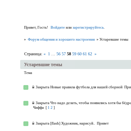
Привет, Гость!
Войдите
или
зарегистрируйтесь
.
»
Форум общения и хорошего настроения
»
Устаревшие темы
Страница:
«
1
…
56
57
58
59
60
61
62
»
Устаревшие темы
Тема
Закрыта
Новые правила футбола для нашей сборной
При
Закрыта
Что надо делать, чтобы появились хотя бы бёдр
Чиффа
[
1
2
]
Закрыта
[flash] Художник, нарисуй..
Привет