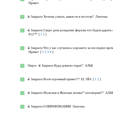
Привет
Закрыта
Хочешь узнать, каков он в постели?
Лапочка
Закрыта
Скоро день рождение форума.что будем дарить
812™
[
1
2
]
Закрыта
Что у вас случилось хорошего за последнее врем
Привет
[
1
2
3
4
]
Опрос:
Закрыта
Куда деваем старьё?
АЛЬБ
Закрыта
Всем огромный привет!!!
EL DÍA
[
1
2
]
Закрыта
Мужская и Женская логика!? поговорим??
АЛЬ
Закрыта
О НИМФОМАНИИ
Лапочка