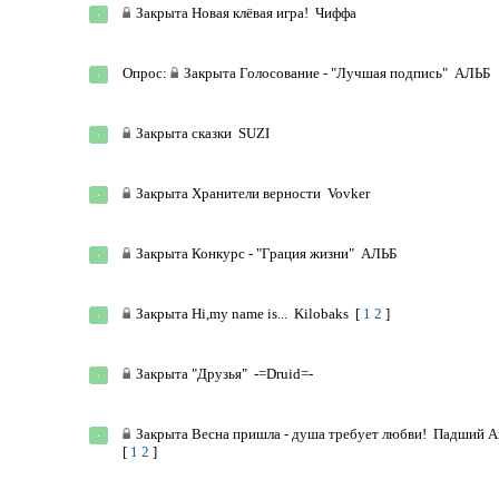
Закрыта
Новая клёвая игра!
Чиффа
Опрос:
Закрыта
Голосование - "Лучшая подпись"
АЛЬБ
Закрыта
сказки
SUZI
Закрыта
Хранители верности
Vovker
Закрыта
Конкурс - "Грация жизни"
АЛЬБ
Закрыта
Hi,my name is...
Kilobaks
[
1
2
]
Закрыта
"Друзья"
-=Druid=-
Закрыта
Весна пришла - душа требует любви!
Падший А
[
1
2
]