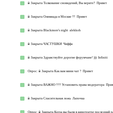
Закрыта
Толкование сновидений, Вы верите?
Привет
Закрыта
Олимиада в Москве !!!
Привет
Закрыта
Blackmore's night
alekkoh
Закрыта
ЧАСТУШКИ
Чиффа
Закрыта
Здравствуйте дорогие форумчане! )))
Infiniti
Опрос:
Закрыта
Как вам мини чат ?
Привет
Закрыта
ВАЖНО !!!!! Установить права модератора
Прив
Закрыта
Спасительная ложь
Лапочка
Опрос:
Закрыта
Когда вы были в кинотеатре последний р