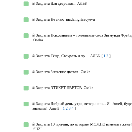
Закрыта
Для здоровья...
АЛЬБ
Закрыта
Не знаю
madamgricacyeva
Закрыта
Психоанализ – толкование снов Зигмунда Фрейд
Osaka
Закрыта
Тёща, Свекровь и пр....
АЛЬБ
[
1
2
]
Закрыта
Значение цветов.
Osaka
Закрыта
ЭТИКЕТ ЦВЕТОВ
Osaka
Закрыта
Добрый день, утро, вечер, ночь... Я - Ameli, буд
знакомы!
Ameli
[
1
2
3
4
]
Закрыта
10 причин, по которым МОЖНО изменить жене!
SUZI