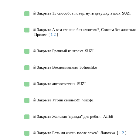
Закрыта
15 способов повергнуть девушку в шок
SUZI
Закрыта
А вам сложно без алкоголя?, Совсем без алкоголя
Привет
[
1
2
]
Закрыта
Брачный контракт
SUZI
Закрыта
Воспоминания
Solnushko
Закрыта
автоответчик
SUZI
Закрыта
Утопи свинью!!!
Чиффа
Закрыта
Женская "правда" для ребят..
АЛЬБ
Закрыта
Есть ли жизнь после секса?
Лапочка
[
1
2
]