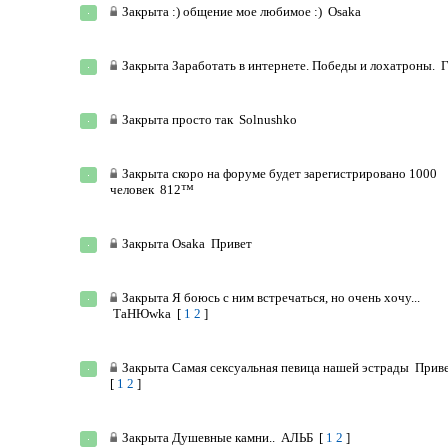
Закрыта
:) общение мое любимое :)
Osaka
Закрыта
Заработать в интернете. Победы и лохатроны.
Закрыта
просто так
Solnushko
Закрыта
скоро на форуме будет зарегистрировано 1000
человек
812™
Закрыта
Osaka
Привет
Закрыта
Я боюсь с ним встречаться, но очень хочу...
ТаНЮwka
[
1
2
]
Закрыта
Самaя сексуальнaя певицa нашей эстрады
Прив
[
1
2
]
Закрыта
Душевные камни..
АЛЬБ
[
1
2
]