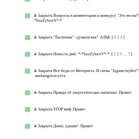
Закрыта
Вопросы и комментарии к конкурсу "Это весна!!
*buzZyberrY*-*
Закрыта
"Тысячник" - думаем как?
АЛЬБ
[
1
2
3
]
Закрыта
Новость дня!
*-*buzZyberrY*-*
[
1
2
3
…
7
]
Закрыта
Все беды от Интернета. И снова "Здравствуйте!"
madamgricacyeva
Закрыта
Правда об энергетических напитках
Привет
Закрыта
STOP миф
Привет
Закрыта
Джип, однако!
Привет