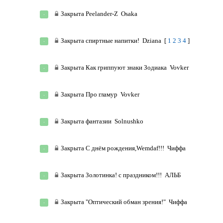
Закрыта
Peelander-Z
Osaka
Закрыта
спиртные напитки!
Dziana
[
1
2
3
4
]
Закрыта
Как гриппуют знаки Зодиака
Vovker
Закрыта
Про гламур
Vovker
Закрыта
фантазии
Solnushko
Закрыта
С днём рождения,Wemdaf!!!
Чиффа
Закрыта
Золотинка! с праздником!!!
АЛЬБ
Закрыта
"Оптический обман зрения!"
Чиффа