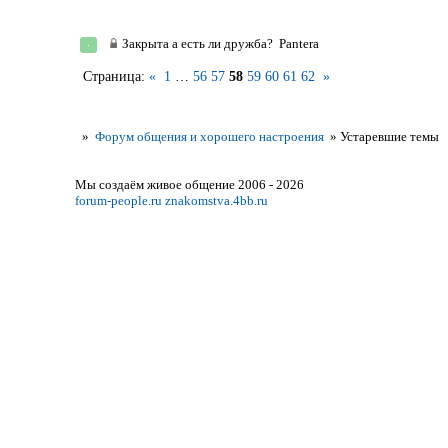
Закрыта
а есть ли дружба?
Pantera
Страница:
«
1
…
56
57
58
59
60
61
62
»
»
Форум общения и хорошего настроения
»
Устаревшие темы
Мы создаём живое общение 2006 - 2026
forum-people.ru
znakomstva.4bb.ru