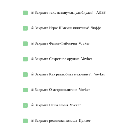
Закрыта
так.. наткнулся.. улыбнулся!!
АЛЬБ
Закрыта
Игра: Шмякни пингвина!
Чиффа
Закрыта
Фаина-Фай-на-на
Vovker
Закрыта
Секретное оружие
Vovker
Закрыта
Как разлюбить мужчину?..
Vovker
Закрыта
О метрополитене
Vovker
Закрыта
Наша семья
Vovker
Закрыта
резиновая ксюша
Привет