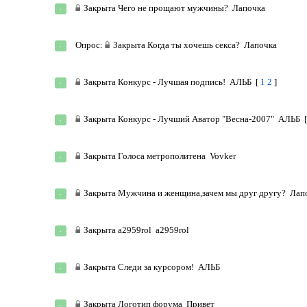
Закрыта
Чего не прощают мужчины?
Лапочка
Опрос:
Закрыта
Когда ты хочешь секса?
Лапочка
Закрыта
Конкурс - Лучшая подпись!
АЛЬБ
[
1
2
]
Закрыта
Конкурс - Лучший Аватор "Весна-2007"
АЛЬБ
Закрыта
Голоса метрополитена
Vovker
Закрыта
Мужчина и женщина,зачем мы друг другу?
Лап
Закрыта
a2959rol
a2959rol
Закрыта
Следи за курсором!
АЛЬБ
Закрыта
Логотип форума
Привет