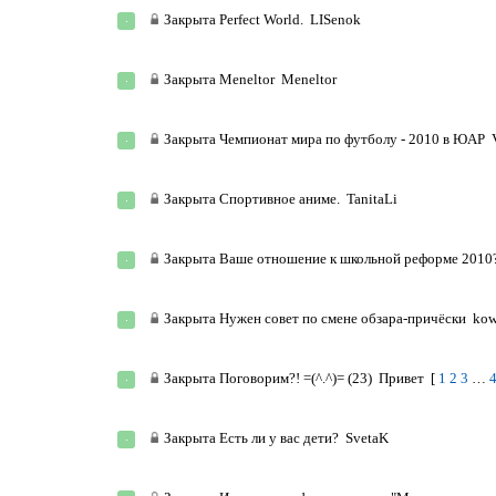
Закрыта
Perfect World.
LISenok
Закрыта
Meneltor
Meneltоr
Закрыта
Чемпионат мира по футболу - 2010 в ЮАР
Закрыта
Спортивное аниме.
TanitaLi
Закрыта
Ваше отношение к школьной реформе 2010
Закрыта
Нужен совет по смене обзара-причёски
ko
Закрыта
Поговорим?! =(^.^)= (23)
Привет
[
1
2
3
…
Закрыта
Есть ли у вас дети?
SvetaK