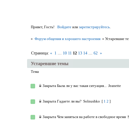
Привет, Гость!
Войдите
или
зарегистрируйтесь
.
»
Форум общения и хорошего настроения
»
Устаревшие т
Страница:
«
1
…
10
11
12
13
14
…
62
»
Устаревшие темы
Тема
Закрыта
Была ли у вас такая ситуация...
Jeanettе
Закрыта
Гадаете ли вы?
Solnushko
[
1
2
]
Закрыта
Чем заняться на работе в свободное время