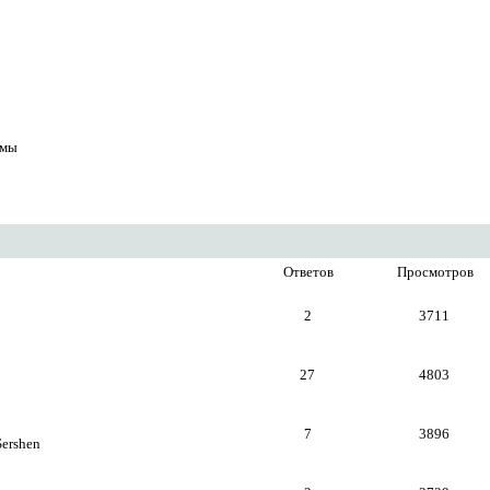
емы
Ответов
Просмотров
2
3711
27
4803
7
3896
Sershen