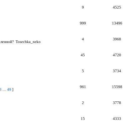
9
4525
999
13496
4
3968
еленной?
Tosechka_neko
45
4720
5
3734
961
15598
3
…
49
]
2
3778
15
4333