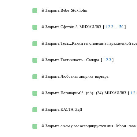
Закрыта
Bebe
Stokholm
Закрыта
Оффтоп-3
МИХАИЛ83
[
1
2
3
…
50
]
Закрыта
Тест....Каким ты станешь в параллельной вс
Закрыта
Тактичность .
Сандра
[
1
2
3
]
Закрыта
Любовная липрика
варвара
Закрыта
Поговорим?! =(^.^)= (24)
МИХАИЛ83
[
1
2
Закрыта
КАСТА
ZeД
Закрыта
с чем у вас ассоциируется имя - Мэри
.tana