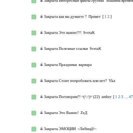
Закрыта
Интересные факты группы "Машина времен
Закрыта
как вы думаете ?
Привет
[
1
2
]
Закрыта
Это важно!!!!
SvetaK
Закрыта
Полезные ссылки
SvetaK
Закрыта
Праздники
варвара
Закрыта
Стоит попробовать или нет?
Yka
Закрыта
Поговорим?! =(^.^)= (22)
amber
[
1
2
3
…
47
Закрыта
Это Важно!
ZeД
Закрыта
ЭМОЦИИ
~ЛиSиц@~