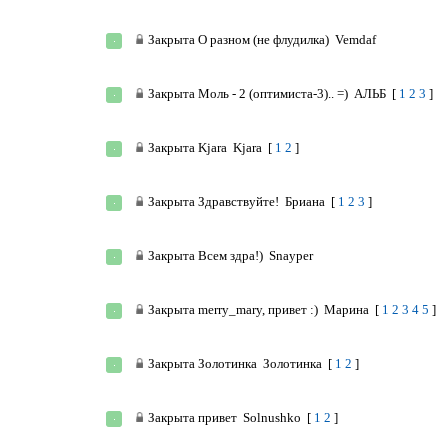
Закрыта
О разном (не флудилка)
Vemdaf
Закрыта
Моль - 2 (оптимиста-3).. =)
АЛЬБ
[
1
2
3
]
Закрыта
Kjara
Kjara
[
1
2
]
Закрыта
Здравствуйте!
Бриана
[
1
2
3
]
Закрыта
Всем здра!)
Snayper
Закрыта
merry_mary, привет :)
Марина
[
1
2
3
4
5
]
Закрыта
Золотинка
Золотинка
[
1
2
]
Закрыта
привет
Solnushko
[
1
2
]