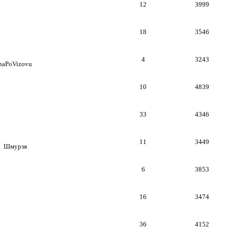
12
3999
18
3546
4
3243
naPoVizovu
10
4839
33
4346
11
3449
!
Шмурзя
6
3853
16
3474
36
4152