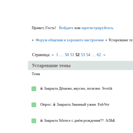
Привет, Гость!
Войдите
или
зарегистрируйтесь
.
»
Форум общения и хорошего настроения
»
Устаревшие т
Страница:
«
1
…
50
51
52
53
54
…
62
»
Устаревшие темы
Тема
Закрыта
Дёшево, вкусно, полезно
Svetik
Опрос:
Закрыта
Званный ужин
FubVer
Закрыта
Silence с днём рождения!!!
АЛЬБ