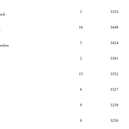
1
3333
isch
16
3449
Б
5
3424
ребен
2
3391
15
3352
6
3327
0
3258
0
3250