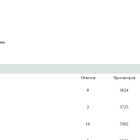
емы
Ответов
Просмотров
8
3624
2
3725
16
3502