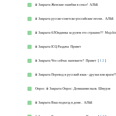
Закрыта
Женские ошибки в сексе!
АЛЬБ
Закрыта
русско-советско-российские песни..
АЛЬБ
Закрыта
бЛОндинка за рулем это страшно!!!
Mujchi
Закрыта
ICQ Раздача
Привет
Закрыта
Что сейчас напеваете?
Привет
[
1
2
]
Закрыта
Перевод и русский язык - друзья или враги?
Опрос:
Закрыта
Опрос: Домашняя пыль
Шмурзя
Закрыта
Ваш подъезд в доме..
АЛЬБ