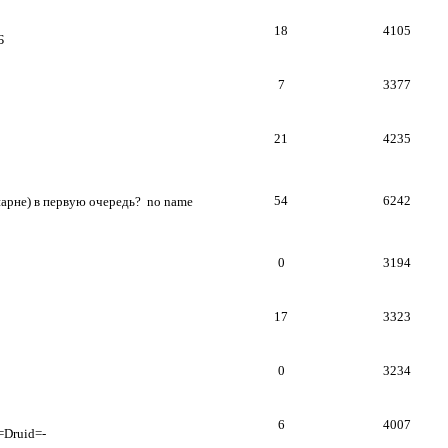
18
4105
Б
7
3377
21
4235
54
6242
арне) в первую очередь?
no name
0
3194
17
3323
0
3234
6
4007
=Druid=-