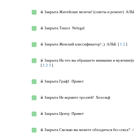
Закрыта
Житейские мелочи! (советы и ремонт)
АЛЬ
Закрыта
Trance
Nelegal
Закрыта
Женский классификатор! ;)
АЛЬБ
[
1
2
]
Закрыта
На что вы обрашаете внимание в мужчине(п
[
1
2
3
]
Закрыта
Граф1
Привет
Закрыта
Не кормите троллей!
Хехельф
Закрыта
Центр
Привет
Закрыта
Сколько вы можете обходиться без секса?
-