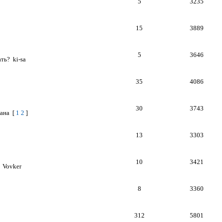
5
3235
15
3889
5
3646
ать?
ki-sa
35
4086
30
3743
ана
[
1
2
]
13
3303
10
3421
Vovker
8
3360
312
5801