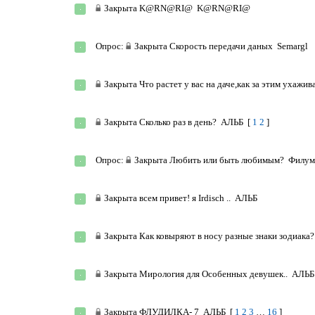
Закрыта
K@RN@RI@
K@RN@RI@
Опрос:
Закрыта
Скорость передачи даных
Semargl
Закрыта
Что растет у вас на даче,как за этим ухажив
Закрыта
Сколько раз в день?
АЛЬБ
[
1
2
]
Опрос:
Закрыта
Любить или быть любимым?
Филум
Закрыта
всем привет! я Irdisch ..
АЛЬБ
Закрыта
Как ковыряют в носу разные знаки зодиака?
Закрыта
Мирология для Особенных девушек..
АЛЬБ
Закрыта
ФЛУДИЛКА- 7
АЛЬБ
[
1
2
3
…
16
]