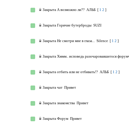
Закрыта
А возможно ли??
АЛЬБ
[
1
2
]
Закрыта
Горячие бутерброды
SUZI
Закрыта
Не смотри мне в глаза...
Silence
[
1
2
]
Закрыта
Хммм.. исповедь разочаровавшегося форум
Закрыта
отбить или не отбивать!?
АЛЬБ
[
1
2
]
Закрыта
чат
Привет
Закрыта
знакомства
Привет
Закрыта
Форум
Привет