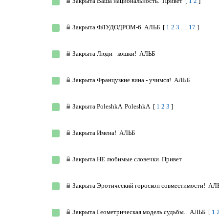
Закрыта
Ваша национальность.
Привет
[
1
2
]
Закрыта
ФЛУДОДРОМ-6
АЛЬБ
[
1
2
3
…
17
]
Закрыта
Люди - кошки!
АЛЬБ
Закрыта
Французкие вина - учимся!
АЛЬБ
Закрыта
PoleshkA
PoleshkA
[
1
2
3
]
Закрыта
Имена!
АЛЬБ
Закрыта
НЕ любимые словечки
Привет
Закрыта
Эротический гороскоп совместимости!
АЛ
Закрыта
Геометрическая модель судьбы..
АЛЬБ
[
1