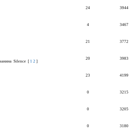
24
3944
4
3467
21
3772
20
3983
чанина
Silence
[
1
2
]
23
4199
0
3215
0
3205
0
3180