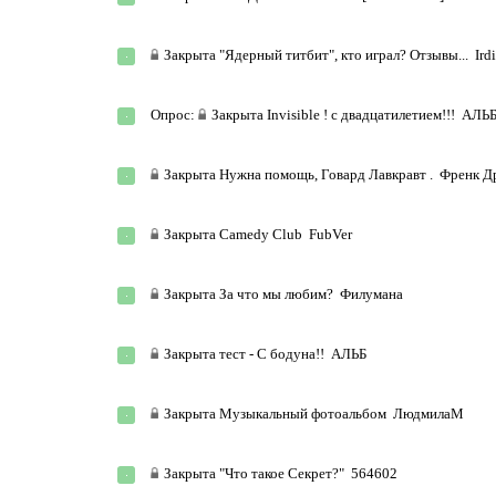
Закрыта
"Ядерный титбит", кто играл? Отзывы...
Ird
Опрос:
Закрыта
Invisible ! с двадцатилетием!!!
АЛЬ
Закрыта
Нужна помощь, Говард Лавкравт .
Френк Д
Закрыта
Camedy Club
FubVer
Закрыта
За что мы любим?
Филумана
Закрыта
тест - С бодуна!!
АЛЬБ
Закрыта
Музыкальный фотоальбом
ЛюдмилаМ
Закрыта
"Что такое Секрет?"
564602