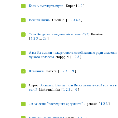
Боязнь выглядеть глупо.
Kuper
[
1
2
]
Вечная жизнь!
Guerlain
[
1
2
3
4
5
]
"Что Вы делаете на данный момент?" (3)
Ilmarinen
[
1
2
3
…
28
]
А вы бы смогли пожертвовать своей жизнью ради спасения
чужого человека
croppgirl
[
1
2
3
]
Феминизм
maxzzz
[
1
2
3
…
9
]
Опрос:
А сколько Вам лет или Вы скрываете свой возраст в
сети?
Irinka-malinka
[
1
2
3
…
6
]
...в качестве "последнего аргумента"...
genesis
[
1
2
3
]
Почему Вам не спится?
timon
[
1
2
3
]