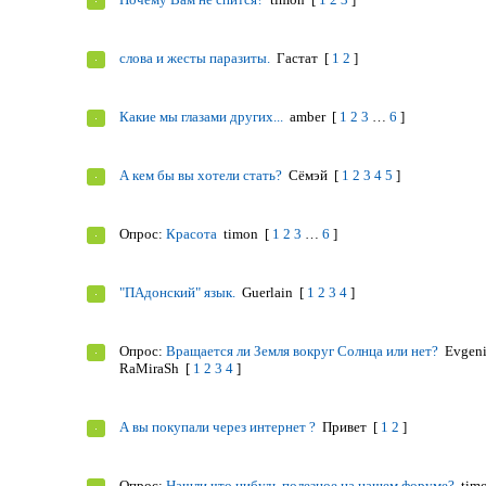
слова и жесты паразиты.
Гастат
[
1
2
]
Какие мы глазами других...
amber
[
1
2
3
…
6
]
А кем бы вы хотели стать?
Сёмэй
[
1
2
3
4
5
]
Опрос:
Красота
timon
[
1
2
3
…
6
]
"ПАдонский" язык.
Guerlain
[
1
2
3
4
]
Опрос:
Вращается ли Земля вокруг Солнца или нет?
Evgen
RaMiraSh
[
1
2
3
4
]
А вы покупали через интернет ?
Привет
[
1
2
]
Опрос:
Нашли что нибудь полезное на нашем форуме?
tim