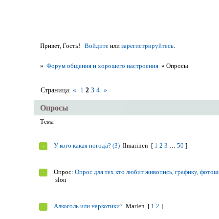
Привет, Гость!
Войдите
или
зарегистрируйтесь
.
»
Форум общения и хорошего настроения
»
Опросы
Страница:
«
1
2
3
4
»
Опросы
Тема
У кого какая погода? (3)
Ilmarinen
[
1
2
3
…
50
]
Опрос:
Опрос для тех кто любит живопись, графику, фото
slon
Алкоголь или наркотики?
Marlen
[
1
2
]