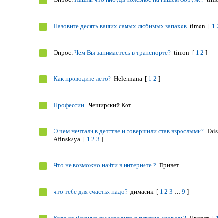
Назовите десять ваших самых любимых запахов
timon
[
1
Опрос:
Чем Вы занимаетесь в транспорте?
timon
[
1
2
]
Как проводите лето?
Helennana
[
1
2
]
Профессии.
Чеширский Кот
О чем мечтали в детстве и совершили став взрослыми?
Tais
Afinskaya
[
1
2
3
]
Что не возможно найти в интернете ?
Привет
что тебе для счастья надо?
димасик
[
1
2
3
…
9
]
Куда на Форуме вы заходите в первую очередь?
Привет
[