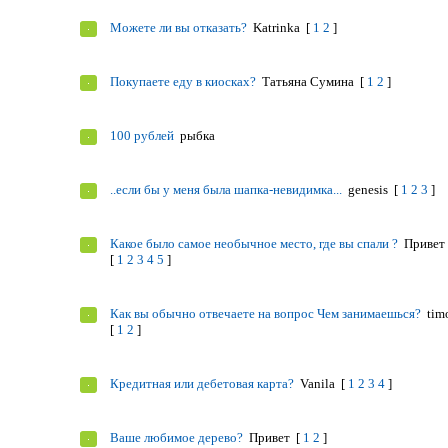
Можете ли вы отказать?
Katrinka
[
1
2
]
Покупаете еду в киосках?
Татьяна Сумина
[
1
2
]
100 рублей
рыбка
..если бы у меня была шапка-невидимка...
genesis
[
1
2
3
]
Какое было самое необычное место, где вы спали ?
Привет
[
1
2
3
4
5
]
Как вы обычно отвечаете на вопрос Чем занимаешься?
tim
[
1
2
]
Кредитная или дебетовая карта?
Vanila
[
1
2
3
4
]
Ваше любимое дерево?
Привет
[
1
2
]