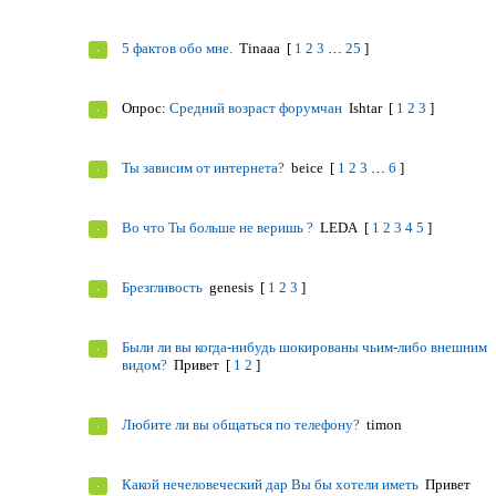
5 фактов обо мне.
Tinaaa
[
1
2
3
…
25
]
Опрос:
Средний возраст форумчан
Ishtar
[
1
2
3
]
Ты зависим от интернета?
beice
[
1
2
3
…
6
]
Во что Ты больше не веришь ?
LEDA
[
1
2
3
4
5
]
Брезгливость
genesis
[
1
2
3
]
Были ли вы когда-нибудь шокированы чьим-либо внешним
видом?
Привет
[
1
2
]
Любите ли вы общаться по телефону?
timon
Какой нечеловеческий дар Вы бы хотели иметь
Привет