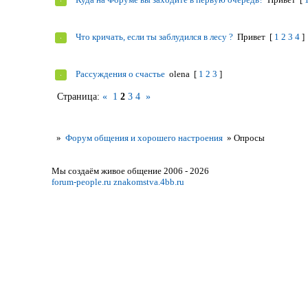
Что кричать, если ты заблудился в лесу ?
Привет
[
1
2
3
4
]
Рассуждения о счастье
olena
[
1
2
3
]
Страница:
«
1
2
3
4
»
»
Форум общения и хорошего настроения
»
Опросы
Мы создаём живое общение 2006 - 2026
forum-people.ru
znakomstva.4bb.ru