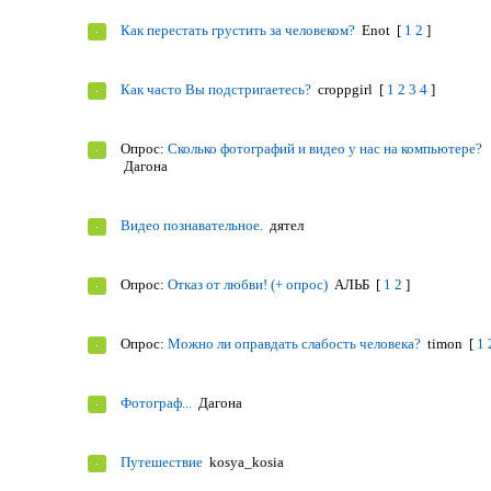
Как перестать грустить за человеком?
Enot
[
1
2
]
Как часто Вы подстригаетесь?
croppgirl
[
1
2
3
4
]
Опрос:
Сколько фотографий и видео у нас на компьютере?
Дагона
Видео познавательное.
дятел
Опрос:
Отказ от любви! (+ опрос)
АЛЬБ
[
1
2
]
Опрос:
Можно ли оправдать слабость человека?
timon
[
1
Фотограф...
Дагона
Путешествие
kosya_kosia