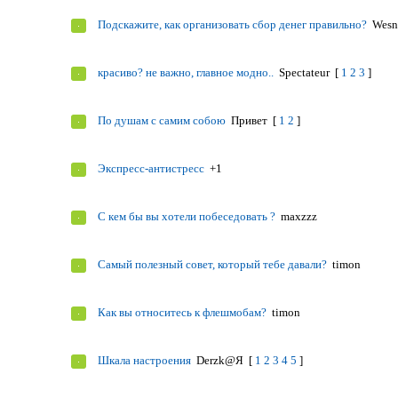
Подскажите, как организовать сбор денег правильно?
Wesn
красиво? не важно, главное модно..
Spectateur
[
1
2
3
]
По душам с самим собою
Привет
[
1
2
]
Экспресс-антистресс
+1
С кем бы вы хотели побеседовать ?
maxzzz
Самый полезный совет, который тебе давали?
timon
Как вы относитесь к флешмобам?
timon
Шкала настроения
Derzk@Я
[
1
2
3
4
5
]