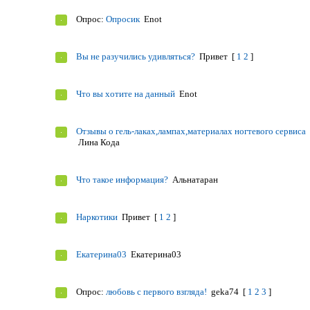
Опрос:
Опросик
Enot
Вы не разучились удивляться?
Привет
[
1
2
]
Что вы хотите на данный
Enot
Отзывы о гель-лаках,лампах,материалах ногтевого сервиса
Лина Кода
Что такое информация?
Альнатаран
Наркотики
Привет
[
1
2
]
Екатерина03
Екатерина03
Опрос:
любовь с первого взгляда!
geka74
[
1
2
3
]