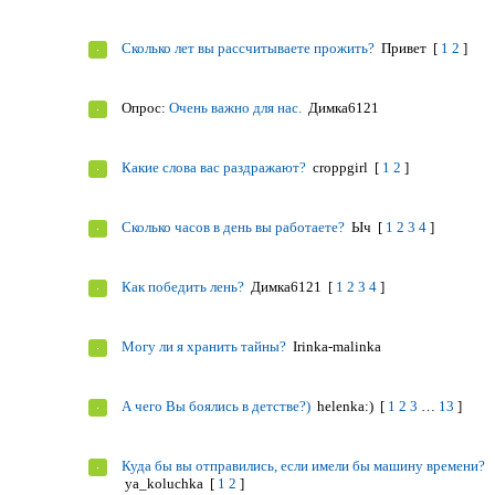
Сколько лет вы рассчитываете прожить?
Привет
[
1
2
]
Опрос:
Очень важно для нас.
Димка6121
Какие слова вас раздражают?
croppgirl
[
1
2
]
Сколько часов в день вы работаете?
Ыч
[
1
2
3
4
]
Как победить лень?
Димка6121
[
1
2
3
4
]
Могу ли я хранить тайны?
Irinka-malinka
А чего Вы боялись в детстве?)
helenka:)
[
1
2
3
…
13
]
Куда бы вы отправились, если имели бы машину времени?
ya_koluchka
[
1
2
]