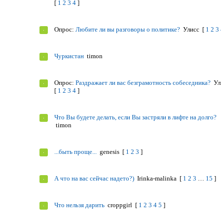
[
1
2
3
4
]
Опрос:
Любите ли вы разговоры о политике?
Улисс
[
1
2
3
Чуркистан
timon
Опрос:
Раздражает ли вас безграмотность собеседника?
Ул
[
1
2
3
4
]
Что Вы будете делать, если Вы застряли в лифте на долго?
timon
...быть проще...
genesis
[
1
2
3
]
А что на вас сейчас надето?)
Irinka-malinka
[
1
2
3
…
15
]
Что нельзя дарить
croppgirl
[
1
2
3
4
5
]