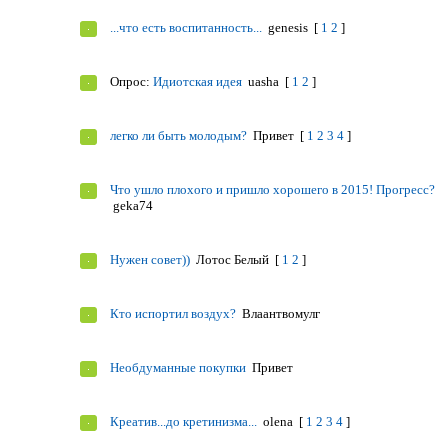
...что есть воспитанность...
genesis
[
1
2
]
Опрос:
Идиотская идея
uasha
[
1
2
]
легко ли быть молодым?
Привет
[
1
2
3
4
]
Что ушло плохого и пришло хорошего в 2015! Прогресс?
geka74
Нужен совет))
Лотос Белый
[
1
2
]
Кто испортил воздух?
Влаантвомулг
Необдуманные покупки
Привет
Креатив...до кретинизма...
olena
[
1
2
3
4
]