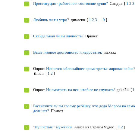
Проституция - работа или состояние души?
Сандра
[
1
2
3
Любишь ли ты утро?
димасик
[
1
2
3
…
9
]
Скандальная ли вы личность?
Привет
Ваше главное достоинство и недостаток
maxzzz
Опрос:
Начнется в ближайшее время третья мировая война
timon
[
1
2
]
Опрос:
Не смотреть на нее, чтоб ее не смущать!
geka74
[
1
Расскажите ли вы своему ребёнку, что деда Мороза на сам
деле нет?
Привет
"Пушистые " мужчины
Алиса из Страны Чудес
[
1
2
]