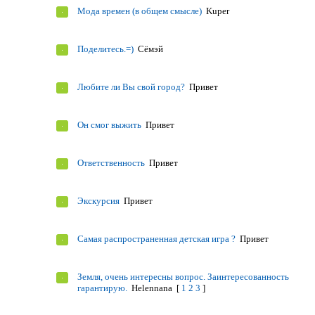
Мода времен (в общем смысле)
Kuper
Поделитесь.=)
Сёмэй
Любите ли Вы свой город?
Привет
Он смог выжить
Привет
Ответственность
Привет
Экскурсия
Привет
Самая распространенная детская игра ?
Привет
Земля, очень интересны вопрос. Заинтересованность
гарантирую.
Helennana
[
1
2
3
]