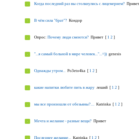
Когда последний раз вы столкнулись с лицемерием?
Приве
В чём сила "брат"?
Кондор
Опрос:
Почему люди смеются?
Привет
[
1
2
]
"...я самый больной в мире человек..."...=))
genesis
Однажды утром...
Po3eto4ka
[
1
2
]
какие напитки любите пить в жару
леший
[
1
2
]
мы все произошли от обезьяны?....
Katrinka
[
1
2
]
Мечта и желание - разные вещи?
Привет
Последнее желание...
Katrinka
[
1
2
]