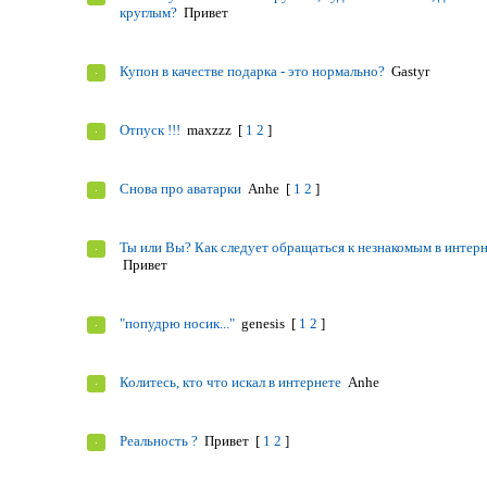
круглым?
Привет
Купон в качестве подарка - это нормально?
Gastyr
Отпуск !!!
maxzzz
[
1
2
]
Снова про аватарки
Anhe
[
1
2
]
Ты или Вы? Как следует обращаться к незнакомым в интер
Привет
"попудрю носик..."
genesis
[
1
2
]
Колитесь, кто что искал в интернете
Anhe
Реальность ?
Привет
[
1
2
]