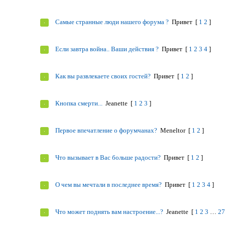
Самые странные люди нашего форума ?
Привет
[
1
2
]
Если завтра война.. Ваши действия ?
Привет
[
1
2
3
4
]
Как вы развлекаете своих гостей?
Привет
[
1
2
]
Кнопка смерти...
Jeanettе
[
1
2
3
]
Первое впечатление о форумчанах?
Meneltоr
[
1
2
]
Что вызывает в Вас больше радости?
Привет
[
1
2
]
О чем вы мечтали в последнее время?
Привет
[
1
2
3
4
]
Что может поднять вам настроение...?
Jeanettе
[
1
2
3
…
2