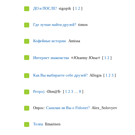
ДО и ПОСЛЕ!
sigopik
[
1
2
]
Где лучше найти друзей?
timon
Кофейные истории.
Amissa
Интернет знакомства
⭐JOzarmy JOssa⭐
[
1
2
]
Как Вы выбираете себе друзей?
Allegra
[
1
2
3
]
Ретро)
-Dim@$-
[
1
2
3
…
9
]
Опрос:
Сышлаи ли Вы о Fidonet?
Alex_Solovyev
Толпа
Ilmarinen