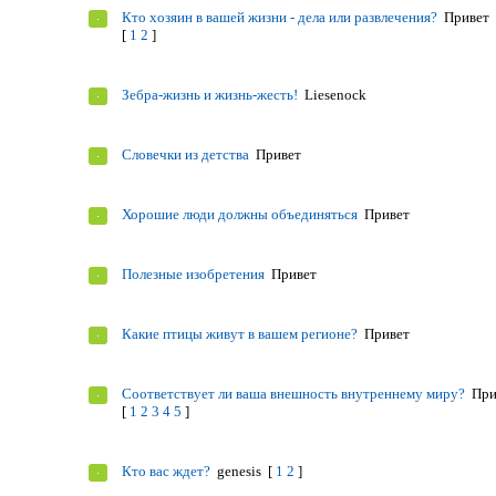
Кто хозяин в вашей жизни - дела или развлечения?
Привет
[
1
2
]
Зебра-жизнь и жизнь-жесть!
Liesenock
Словечки из детства
Привет
Хорошие люди должны объединяться
Привет
Полезные изобретения
Привет
Какие птицы живут в вашем регионе?
Привет
Соответствует ли ваша внешность внутреннему миру?
При
[
1
2
3
4
5
]
Кто вас ждет?
genesis
[
1
2
]