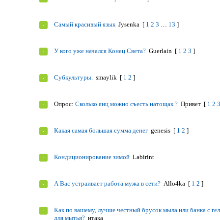
Самый красивый язык
Jysenka
[
1
2
3
…
13
]
У кого уже начался Конец Света?
Guerlain
[
1
2
3
]
Субкультуры.
smaylik
[
1
2
]
Опрос:
Сколько яиц можно съесть натощак ?
Привет
[
1
2
Какая самая большая сумма денег
genesis
[
1
2
]
Кондиционирование зимой
Labirint
А Вас устраивает работа мужа в сети?
Allo4ka
[
1
2
]
Как по вашему, лучше честный брусок мыла или банка с ге
для мытья?
итака