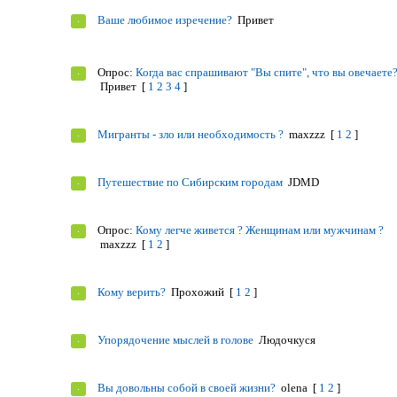
Ваше любимое изречение?
Привет
Опрос:
Когда вас спрашивают "Вы спите", что вы овечаете
Привет
[
1
2
3
4
]
Мигранты - зло или необходимость ?
maxzzz
[
1
2
]
Путешествие по Сибирским городам
JDMD
Опрос:
Кому легче живется ? Женщинам или мужчинам ?
maxzzz
[
1
2
]
Кому верить?
Прохожий
[
1
2
]
Упорядочение мыслей в голове
Людочкуся
Вы довольны собой в своей жизни?
olena
[
1
2
]