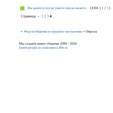
Вы жалеете,что не умеете или не можете...
LEDA
[
1
2
3
]
Страница:
«
1
2
3
4
»
Форум общения и хорошего настроения
»
Опросы
Мы создаём живое общение 2006 - 2026
forum-people.ru
znakomstva.4bb.ru