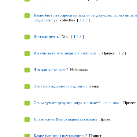
Какие бы три вопроса вы задали бы девушки/парню на пер
свидании?
ya_koluchka
[
1
2
3
]
Детские мечты
Nixe
[
1
2
3
]
Вы считаете, что люди зря изобрели…
Привет
[
1
2
]
Что для вас мораль?
Helennana
Этот мир издевается над вами?
итака
О чем думает девушка когда засыпает?, или о ком...
Привет
Нравится ли Вам складывать паззлы?
Привет
Какие магазины вам нравятся ?
Привет