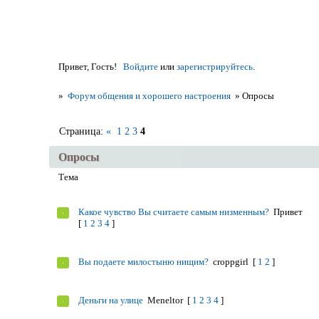
Привет, Гость!
Войдите
или
зарегистрируйтесь
.
»
Форум общения и хорошего настроения
»
Опросы
Страница:
«
1
2
3
4
Опросы
Тема
Какое чувство Вы считаете самым низменным?
Привет
[
1
2
3
4
]
Вы подаете милостыню нищим?
croppgirl
[
1
2
]
Деньги на улице
Meneltоr
[
1
2
3
4
]