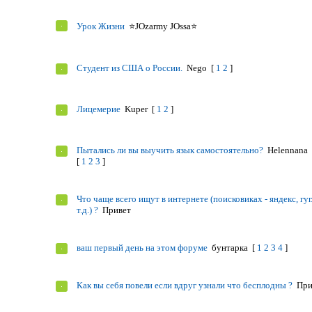
Урок Жизни
⭐JOzarmy JOssa⭐
Студент из США о России.
Nego
[
1
2
]
Лицемерие
Kuper
[
1
2
]
Пытались ли вы выучить язык самостоятельно?
Helennana
[
1
2
3
]
Что чаще всего ищут в интернете (поисковиках - яндекс, гуг
т.д.) ?
Привет
ваш первый день на этом форуме
бунтарка
[
1
2
3
4
]
Как вы себя повели если вдруг узнали что бесплодны ?
При