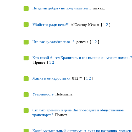
Не делай добра - не получишь зла...
maxzzz
Убийство ради цели!?
⭐JOzarmy JOssa⭐
[
1
2
]
Что вас кусало/жалило...?
genesis
[
1
2
]
Кто такой Ангел Хранитель и как именно он может помочь
Привет
[
1
2
]
Жизнь и ее недостатки
812™
[
1
2
]
Уверенность
Helennana
Сколько времени в день Вы проводите в общественном
транспорте?
Привет
Какой музыкальный инструмент, судя по названию, должен