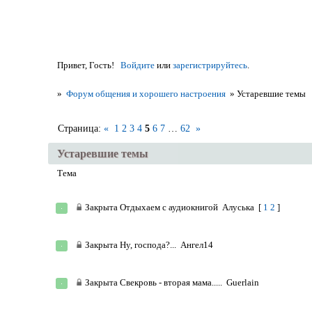
Привет, Гость!
Войдите
или
зарегистрируйтесь
.
»
Форум общения и хорошего настроения
»
Устаревшие темы
Страница:
«
1
2
3
4
5
6
7
…
62
»
Устаревшие темы
Тема
Закрыта
Отдыхаем с аудиокнигой
Алуська
[
1
2
]
Закрыта
Ну, господа?...
Ангел14
Закрыта
Свекровь - вторая мама.....
Guerlain