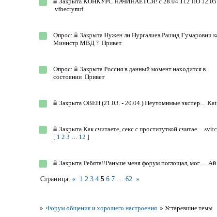
Закрыта
КОНКУРС НАЧИНАЕТСЯ! с 28.04.112 ПО 12.05.
vfhectymrf
Опрос:
Закрыта
Нужен ли Нургалиев Рашид Гумарович к
Министр МВД ?
Привет
Опрос:
Закрыта
Россия в данный момент находится в
состоянии
Привет
Закрыта
ОВЕН (21.03. - 20.04.) Неутомимые экспер...
Kat
Закрыта
Как считаете, секс с проституткой считае...
svit
[
1
2
3
…
12
]
Закрыта
Ребята!!Раньше меня форум поглощал, мог ...
Ай 
Страница:
«
1
2
3
4
5
6
7
…
62
»
»
Форум общения и хорошего настроения
»
Устаревшие темы