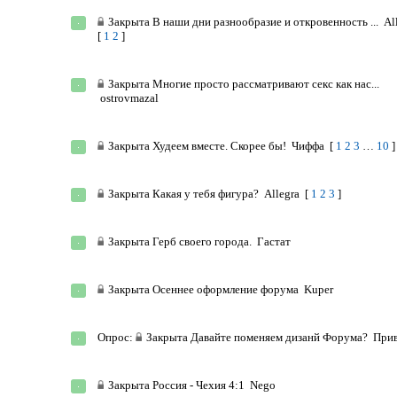
Закрыта
В наши дни разнообразие и откровенность ...
Al
[
1
2
]
Закрыта
Многие просто рассматривают секс как нас...
ostrovmazal
Закрыта
Худеем вместе. Скорее бы!
Чиффа
[
1
2
3
…
10
]
Закрыта
Какая у тебя фигура?
Allegra
[
1
2
3
]
Закрыта
Герб своего города.
Гастат
Закрыта
Осеннее оформление форума
Kuper
Опрос:
Закрыта
Давайте поменяем дизанй Форума?
При
Закрыта
Россия - Чехия 4:1
Nego