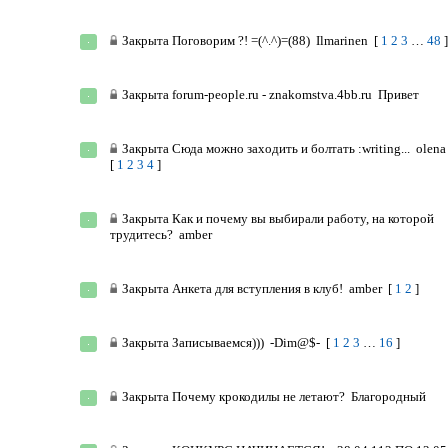
Закрыта
Поговорим ?! =(^.^)=(88)
Ilmarinen
[
1
2
3
…
48
Закрыта
forum-people.ru - znakomstva.4bb.ru
Привет
Закрыта
Сюда можно заходить и болтать :writing...
olena
[
1
2
3
4
]
Закрыта
Как и почему вы выбирали работу, на которой
трудитесь?
amber
Закрыта
Анкета для вступления в клуб!
amber
[
1
2
]
Закрыта
Записываемся)))
-Dim@$-
[
1
2
3
…
16
]
Закрыта
Почему крокодилы не летают?
Благородный