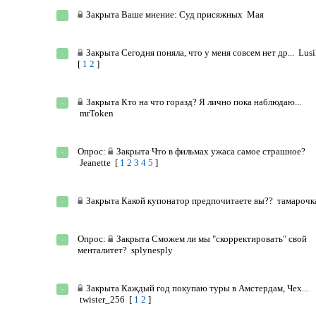
Закрыта
Ваше мнение: Суд присяжных
Мая
Закрыта
Сегодня поняла, что у меня совсем нет др...
Lus
[
1
2
]
Закрыта
Кто на что горазд? Я лично пока наблюдаю...
mrToken
Опрос:
Закрыта
Что в фильмах ужаса самое страшное?
Jeanettе
[
1
2
3
4
5
]
Закрыта
Какой купонатор предпочитаете вы??
тамарочк
Опрос:
Закрыта
Сможем ли мы "скорректировать" свой
менталитет?
splynesply
Закрыта
Каждый год покупаю туры в Амстердам, Чех...
twister_256
[
1
2
]