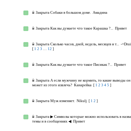
Закрыта
Собаки в большом доме.
Амадина
Закрыта
Как вы думаете что такое Карашка ?...
Привет
Закрыта
Сколько часов, дней, недель, месяцев и т...
-=Dru
[
1
2
3
…
12
]
Закрыта
Как вы думаете что такое Писикак ?...
Привет
Закрыта
А если мужчину не кормить, то какие выводы он
может из этого извлечь?
Канарейка
[
1
2
3
4
5
]
Закрыта
Муж изменяет.
Nikulj
[
1
2
]
Закрыта
▶ Cимволы которые можно использовать в назв
темы и в сообщениях ◀
Привет