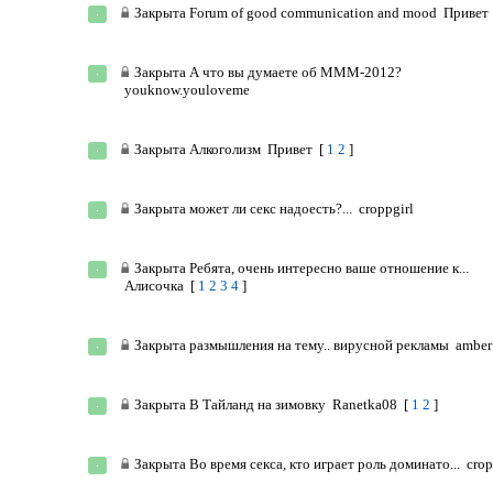
Закрыта
Forum of good communication and mood
Привет
Закрыта
А что вы думаете об МММ-2012?
youknow.youloveme
Закрыта
Алкоголизм
Привет
[
1
2
]
Закрыта
может ли секс надоесть?...
croppgirl
Закрыта
Ребята, очень интересно ваше отношение к...
Алисочка
[
1
2
3
4
]
Закрыта
размышления на тему.. вирусной рекламы
amber
Закрыта
В Тайланд на зимовку
Ranetka08
[
1
2
]
Закрыта
Во время секса, кто играет роль доминато...
crop