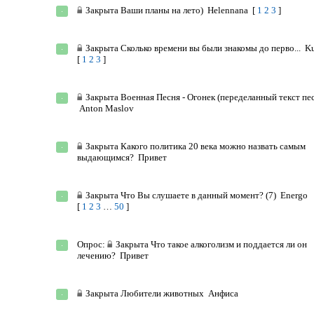
Закрыта
Ваши планы на лето)
Helennana
[
1
2
3
]
Закрыта
Сколько времени вы были знакомы до перво...
K
[
1
2
3
]
Закрыта
Военная Песня - Огонек (переделанный текст пе
Anton Maslov
Закрыта
Какого политика 20 века можно назвать самым
выдающимся?
Привет
Закрыта
Что Вы слушаете в данный момент? (7)
Energo
[
1
2
3
…
50
]
Опрос:
Закрыта
Что такое алкоголизм и поддается ли он
лечению?
Привет
Закрыта
Любители животных
Анфиса