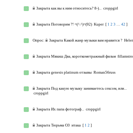
Закрыта
как вы к ним относитесь? 8-)...
croppgirl
Закрыта
Поговорим ?! =(^.^)=(92)
Kuper
[
1
2
3
…
42
]
Опрос:
Закрыта
Какой жанр музыки вам нравится ?
Hele
Закрыта
Мякиш Два, короткометражный фильм
fillamstr
Закрыта
genesis platinum отзывы
Roman56russ
Закрыта
Под какую музыку занимаетесь сексом, или...
croppgirl
Закрыта
Их папа фотограф...
croppgirl
Закрыта
Тюрьма ОЗ
итака
[
1
2
]