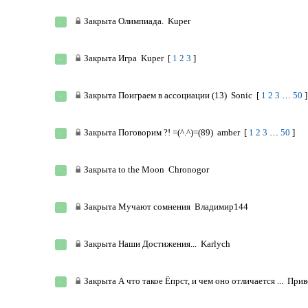
Закрыта
Олимпиада.
Kuper
Закрыта
Игра
Kuper
[
1
2
3
]
Закрыта
Поиграем в ассоциации (13)
Sonic
[
1
2
3
…
50
]
Закрыта
Поговорим ?! =(^.^)=(89)
amber
[
1
2
3
…
50
]
Закрыта
to the Moon
Chronogor
Закрыта
Мучают сомнения
Владимир144
Закрыта
Наши Достижения...
Karlych
Закрыта
А что такое Ёпрст, и чем оно отличается ...
Прив