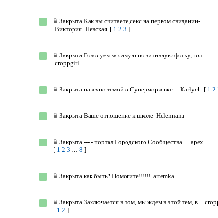
Закрыта
Как вы считаете,секс на первом свидании-...
Виктория_Невская
[
1
2
3
]
Закрыта
Голосуем за самую по зитивную фотку, гол...
croppgirl
Закрыта
навеяно темой о Суперморковке...
Karlych
[
1
2
Закрыта
Ваше отношение к школе
Helennana
Закрыта
--- - портал Городского Сообщества....
apex
[
1
2
3
…
8
]
Закрыта
как быть? Помогите!!!!!!
artemka
Закрыта
Заключается в том, мы ждем в этой тем, в...
crop
[
1
2
]