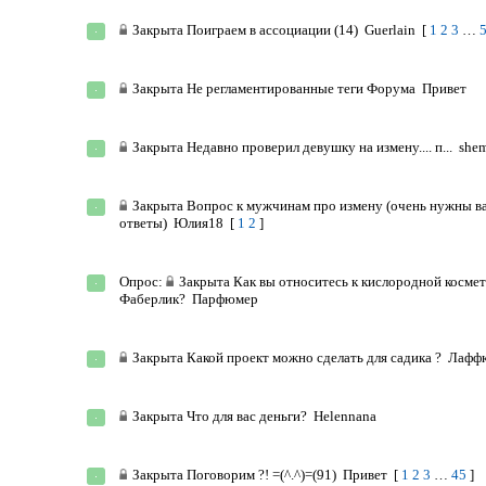
Закрыта
Поиграем в ассоциации (14)
Guerlain
[
1
2
3
…
Закрыта
Не регламентированные теги Форума
Привет
Закрыта
Недавно проверил девушку на измену.... п...
she
Закрыта
Вопрос к мужчинам про измену (очень нужны 
ответы)
Юлия18
[
1
2
]
Опрос:
Закрыта
Как вы относитесь к кислородной косме
Фаберлик?
Парфюмер
Закрыта
Какой проект можно сделать для садика ?
Лаффк
Закрыта
Что для вас деньги?
Helennana
Закрыта
Поговорим ?! =(^.^)=(91)
Привет
[
1
2
3
…
45
]