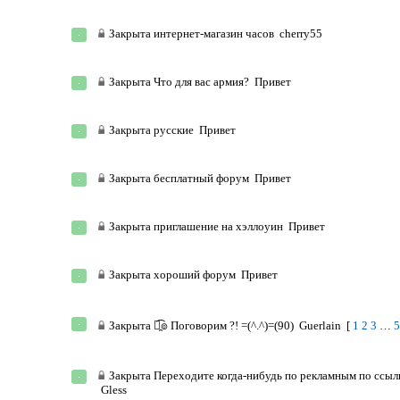
Закрыта
интернет-магазин часов
cherry55
Закрыта
Что для вас армия?
Привет
Закрыта
русские
Привет
Закрыта
бесплатный форум
Привет
Закрыта
приглашение на хэллоуин
Привет
Закрыта
хороший форум
Привет
Закрыта
๏̯͡๏ Поговорим ?! =(^.^)=(90)
Guerlain
[
1
2
3
…
Закрыта
Переходите когда-нибудь по рекламным по ссыл
Gless