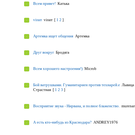
Всем привет!
Катька
virarr
virarr
[
1
2
]
Артемка ищет общения
Артемка
Друг вокруг
Бродяга
Всем хорошего настроения!)
Microb
Бой ватрушками. Гуманитариен против технарей.е
Львица
Страстная
[
1
2
3
]
Восприятие звука - Нирвана, и полное блаженство.
murena
А есть кто-нибудь из Краснодара?
ANDREY1976