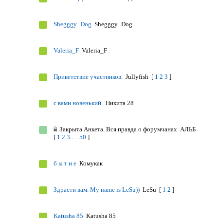
Shegggy_Dog
Shegggy_Dog
Valeria_F
Valeria_F
Приветствие участников.
Jullyfish
[
1
2
3
]
с вами новенький.
Никита 28
Закрыта
Анкета. Вся правда о форумчанах
АЛЬБ
[
1
2
3
…
50
]
б ы т и е
Комукак
Здрасти вам. My name is LeSu))
LeSu
[
1
2
]
Katusha 85
Katusha 85