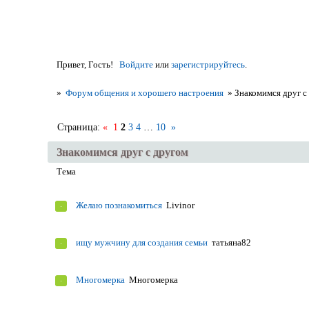
Привет, Гость!
Войдите
или
зарегистрируйтесь
.
»
Форум общения и хорошего настроения
»
Знакомимся друг с
Страница:
«
1
2
3
4
…
10
»
Знакомимся друг с другом
Тема
Желаю познакомиться
Livinor
ищу мужчину для создания семьи
татьяна82
Многомерка
Многомерка