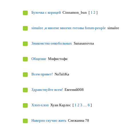
Булочка с корицей
Cinnamon_bun
[
1
2
]
simalee ,и многие многих готовы forum-people
simalee
Знакомства онкобольных
Sanasanovna
Общение
Мифистофи
Всем привет!
NaTaliKa
Здравствуйте всем!
Евгений008
Хлоп-хлоп
Хуан Карлос
[
1
2
3
…
6
]
Наверно скучно жить
Снежанна 78