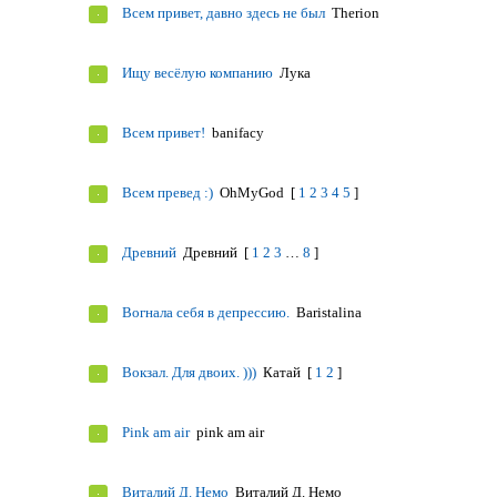
Всем привет, давно здесь не был
Therion
Ищу весёлую компанию
Лука
Всем привет!
banifacy
Всем превед :)
OhMyGod
[
1
2
3
4
5
]
Древний
Древний
[
1
2
3
…
8
]
Вогнала себя в депрессию.
Baristalina
Вокзал. Для двоих. )))
Катай
[
1
2
]
Pink am air
pink am air
Виталий Д. Немо
Виталий Д. Немо