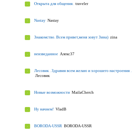
Открыта для общения.
traveler
Nastay
Nastay
Знакомство. Всем привет,меня зовут Зина)
zina
неизведанное
Алекс37
Лесовик . Здравия всем желаю и хорошего настроения .
Лесовик
Новые возможности
MailaCherch
Ну начнем!
VladB
BORODA-USSR
BORODA-USSR