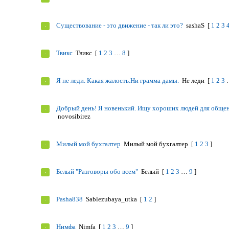
Существование - это движение - так ли это?
sashaS
[
1
2
3
Твикс
Твикс
[
1
2
3
…
8
]
Я не леди. Какая жалость.Ни грамма дамы.
Не леди
[
1
2
3
Добрый день! Я новенький. Ищу хороших людей для общен
novosibirez
Милый мой бухгалтер
Милый мой бухгалтер
[
1
2
3
]
Белый "Разговоры обо всем"
Белый
[
1
2
3
…
9
]
Pasha838
Sablezubaya_utka
[
1
2
]
Нимфа
Nimfa
[
1
2
3
…
9
]