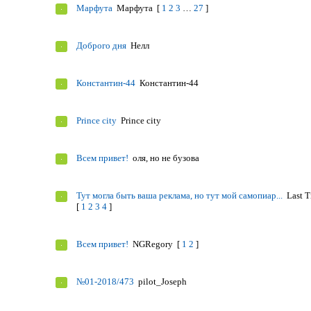
Марфута
Марфута
[
1
2
3
…
27
]
Доброго дня
Нелл
Константин-44
Константин-44
Prince city
Prince city
Всем привет!
оля, но не бузова
Тут могла быть ваша реклама, но тут мой самопиар...
Last 
[
1
2
3
4
]
Всем привет!
NGRegory
[
1
2
]
№01-2018/473
pilot_Joseph