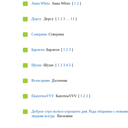
Анна White
Анна White
[
1
2
]
Дерсу.
Дерсу
[
1
2
3
…
11
]
Северина
Северина
Барлеон
Барлеон
[
1
2
3
]
Шуше
Шуше
[
1
2
3
4
5
]
Всем приве
Дэээнчик
EkaterinaVVV
KaterinaVVV
[
1
2
3
]
Доброе утро всем и хорошого дня. Рада общению с новым
людьми всегда.
Василина