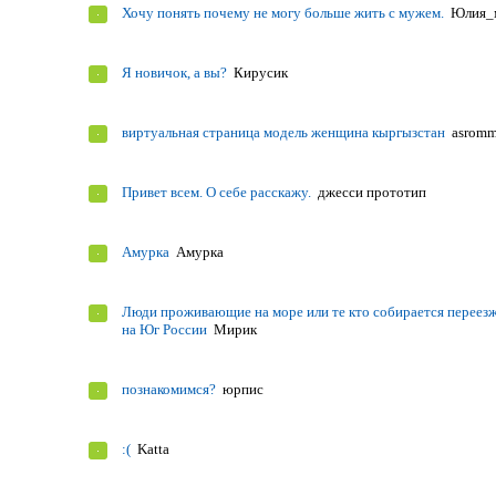
Хочу понять почему не могу больше жить с мужем.
Юлия_
Я новичок, а вы?
Кирусик
виртуальная страница модель женщина кыргызстан
asrom
Привет всем. О себе расскажу.
джесси прототип
Амурка
Амурка
Люди проживающие на море или те кто собирается переез
на Юг России
Мирик
познакомимся?
юрпис
:(
Katta