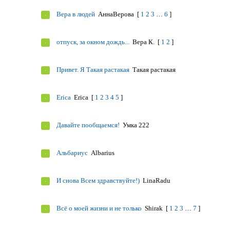
Вера в людей
АннаВерова
[
1
2
3
…
6
]
отпуск, за окном дождь...
Вера К.
[
1
2
]
Привет. Я Такая растакая
Такая растакая
Erica
Erica
[
1
2
3
4
5
]
Давайте пообщаемся!
Умка 222
Альбариус
Albarius
И снова Всем здравствуйте!)
LinaRadu
Всё о моей жизни и не только
Shirak
[
1
2
3
…
7
]