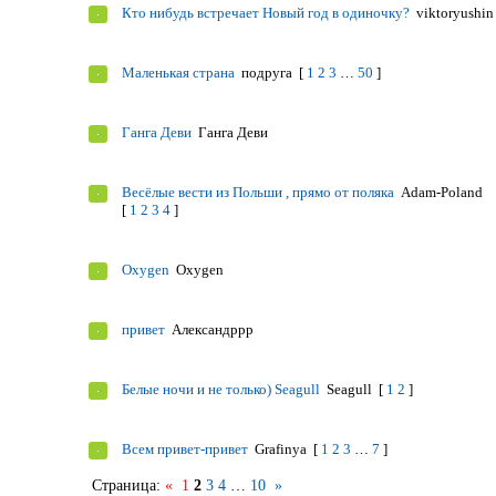
Кто нибудь встречает Новый год в одиночку?
viktoryushin
Маленькая страна
подруга
[
1
2
3
…
50
]
Ганга Деви
Ганга Деви
Весёлые вести из Польши , прямо от поляка
Adam-Poland
[
1
2
3
4
]
Oxygen
Oxygen
привет
Александррр
Белые ночи и не только) Seagull
Seagull
[
1
2
]
Всем привет-привет
Grafinya
[
1
2
3
…
7
]
Страница:
«
1
2
3
4
…
10
»