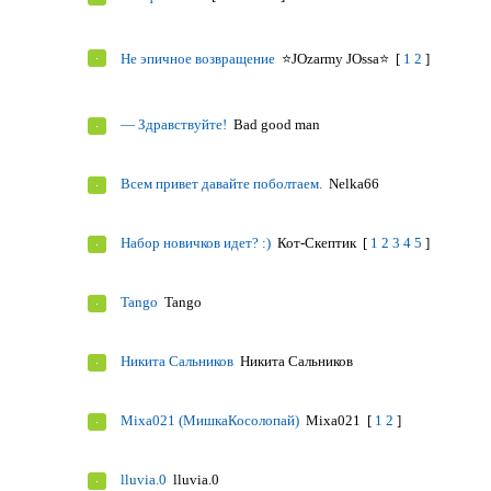
Не эпичное возвращение
⭐JOzarmy JOssa⭐
[
1
2
]
— Здравствуйте!
Bad good man
Всем привет давайте поболтаем.
Nelka66
Набор новичков идет? :)
Кот-Скептик
[
1
2
3
4
5
]
Tango
Tango
Никита Сальников
Никита Сальников
Mixa021 (МишкаКосолопай)
Mixa021
[
1
2
]
lluvia.0
lluvia.0